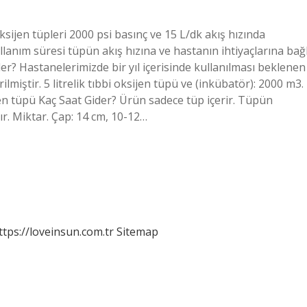
oksijen tüpleri 2000 psi basınç ve 15 L/dk akış hızında
llanım süresi tüpün akış hızına ve hastanın ihtiyaçlarına bağl
der? Hastanelerimizde bir yıl içerisinde kullanılması beklenen
ilmiştir. 5 litrelik tıbbi oksijen tüpü ve (inkübatör): 2000 m3.
ijen tüpü Kaç Saat Gider? Ürün sadece tüp içerir. Tüpün
dır. Miktar. Çap: 14 cm, 10-12…
ttps://loveinsun.com.tr
Sitemap