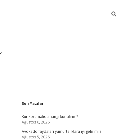
i
Sidebar
Son Yazılar
betci
vdcasino giriş
ilbet casino
ilbet yeni giriş
B
Kur korumalıda hangi kur alınır ?
Ağustos 6, 2026
Avokado faydaları yumurtalıklara iyi gelir mi ?
Ağustos 5, 2026