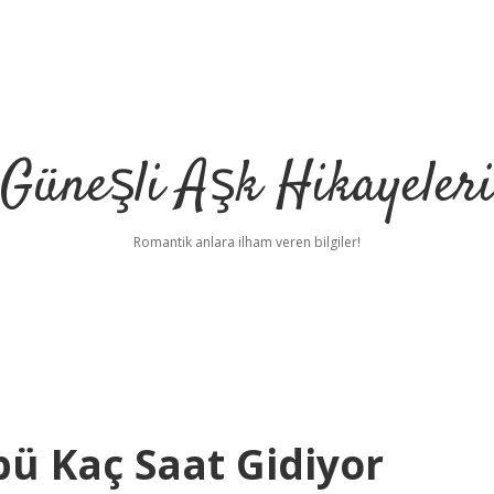
Güneşli Aşk Hikayeler
Romantik anlara ilham veren bilgiler!
pü Kaç Saat Gidiyor