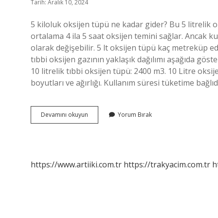
Tarih: Aralık 10, 2024
5 kiloluk oksijen tüpü ne kadar gider? Bu 5 litrelik 
ortalama 4 ila 5 saat oksijen temini sağlar. Ancak ku
olarak değişebilir. 5 lt oksijen tüpü kaç metreküp e
tıbbi oksijen gazının yaklaşık dağılımı aşağıda göster
10 litrelik tıbbi oksijen tüpü: 2400 m3. 10 Litre oks
boyutları ve ağırlığı. Kullanım süresi tüketime bağlı
5
Devamını okuyun
Yorum Bırak
Litrelik
Oksijen
Tüpü
Kaç
Saat
https://www.artiiki.com.tr
https://trakyacim.com.tr
h
Gidiyor