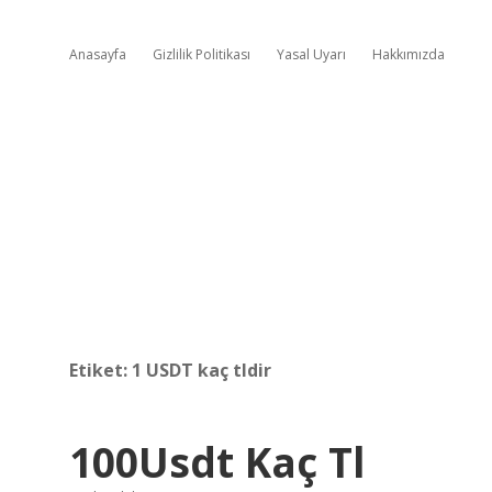
Anasayfa
Gizlilik Politikası
Yasal Uyarı
Hakkımızda
Etiket:
1 USDT kaç tldir
100Usdt Kaç Tl