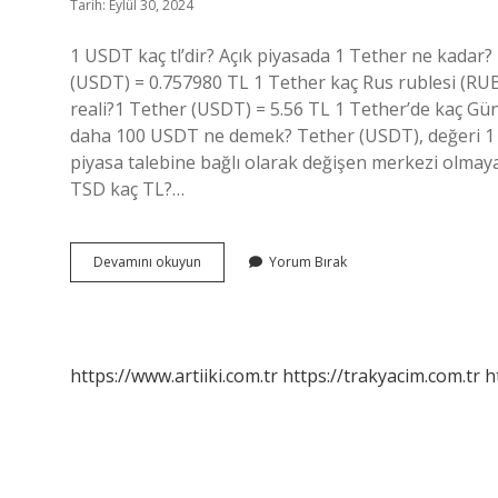
Tarih: Eylül 30, 2024
1 USDT kaç tl’dir? Açık piyasada 1 Tether ne kadar
(USDT) = 0.757980 TL 1 Tether kaç Rus rublesi (RUB
reali? 1 Tether (USDT) = 5.56 TL 1 Tether’de kaç Gü
daha 100 USDT ne demek? Tether (USDT), değeri 1 do
piyasa talebine bağlı olarak değişen merkezi olmayan 
TSD kaç TL?…
100Usdt
Devamını okuyun
Yorum Bırak
Kaç
Tl
https://www.artiiki.com.tr
https://trakyacim.com.tr
h