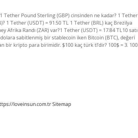
? 1 Tether Pound Sterling (GBP) cinsinden ne kadar? 1 Tether
)? 1 Tether (USDT) = 91.50 TL 1 Tether (BRL) kaç Brezilya
ney Afrika Randı (ZAR) var? 1 Tether (USDT) = 17.84 TL10 satı
lara sabitlenmiş bir stablecoin iken Bitcoin (BTC), değeri
bir kripto para birimidir. $100 kaç türk tl’dir? 100$ = 3. 100
ttps://loveinsun.com.tr
Sitemap