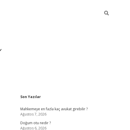
i
Sidebar
Son Yazılar
betci
vdcasino giriş
ilbet casino
ilbet yeni giriş
B
Mahkemeye en fazla kaç avukat girebilir ?
Ağustos 7, 2026
Doğum otu nedir ?
Ağustos 6, 2026