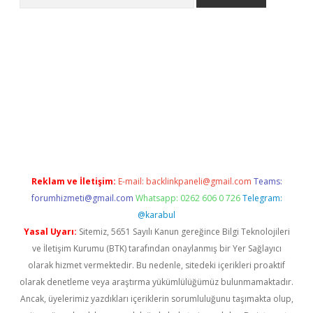
eni giriş
Betexper giriş adresi güncellendi
betexper.xyz
hilton
Reklam ve İletişim:
E-mail:
backlinkpaneli@gmail.com
Teams:
forumhizmeti@gmail.com
Whatsapp: 0262 606 0 726
Telegram:
@karabul
Yasal Uyarı:
Sitemiz, 5651 Sayılı Kanun gereğince Bilgi Teknolojileri
ve İletişim Kurumu (BTK) tarafından onaylanmış bir Yer Sağlayıcı
olarak hizmet vermektedir. Bu nedenle, sitedeki içerikleri proaktif
olarak denetleme veya araştırma yükümlülüğümüz bulunmamaktadır.
Ancak, üyelerimiz yazdıkları içeriklerin sorumluluğunu taşımakta olup,