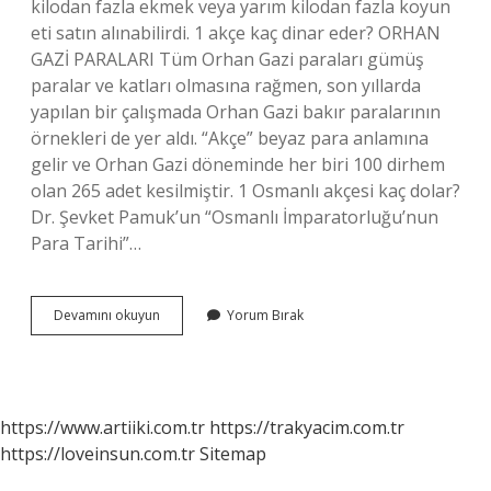
kilodan fazla ekmek veya yarım kilodan fazla koyun
eti satın alınabilirdi. 1 akçe kaç dinar eder? ORHAN
GAZİ PARALARI Tüm Orhan Gazi paraları gümüş
paralar ve katları olmasına rağmen, son yıllarda
yapılan bir çalışmada Orhan Gazi bakır paralarının
örnekleri de yer aldı. “Akçe” beyaz para anlamına
gelir ve Orhan Gazi döneminde her biri 100 dirhem
olan 265 adet kesilmiştir. 1 Osmanlı akçesi kaç dolar?
Dr. Şevket Pamuk’un “Osmanlı İmparatorluğu’nun
Para Tarihi”…
1
Devamını okuyun
Yorum Bırak
Akçe
Ne
Kadar
Eder
https://www.artiiki.com.tr
https://trakyacim.com.tr
https://loveinsun.com.tr
Sitemap