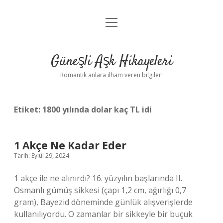
menüyü
Anasayfa
aç
Gizlilik Politikası
Güneşli Aşk Hikayeleri
Yasal Uyarı
Romantik anlara ilham veren bilgiler!
Hakkımızda
Etiket:
1800 yılında dolar kaç TL idi
1 Akçe Ne Kadar Eder
Tarih: Eylül 29, 2024
1 akçe ile ne alınırdı? 16. yüzyılın başlarında II.
Osmanlı gümüş sikkesi (çapı 1,2 cm, ağırlığı 0,7
gram), Bayezid döneminde günlük alışverişlerde
kullanılıyordu. O zamanlar bir sikkeyle bir buçuk