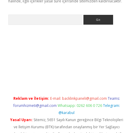
halinde, ilgili içerikler yasal süre içerisinde sitemizden kaldırılacaktır.
Arama
eni giriş
Betexper giriş adresi güncellendi
betexper.xyz
hiltonb
Reklam ve İletişim:
E-mail:
backlinkpaneli@gmail.com
Teams:
forumhizmeti@gmail.com
Whatsapp: 0262 606 0 726
Telegram:
@karabul
Yasal Uyarı:
Sitemiz, 5651 Sayılı Kanun gereğince Bilgi Teknolojileri
ve İletişim Kurumu (BTK) tarafından onaylanmış bir Yer Sağlayıcı