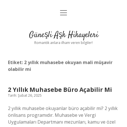
menüyü
Anasayfa
aç
Gizlilik Politikası
Güneşli Aşk Hikayeleri
Yasal Uyarı
Romantik anlara ilham veren bilgiler!
Hakkımızda
Etiket:
2 yıllık muhasebe okuyan mali müşavir
olabilir mi
2 Yıllık Muhasebe Büro Açabilir Mi
Tarih: Şubat 26, 2025
2 yıllık muhasebe okuyanlar büro açabilir mi? 2 yıllık
önlisans programıdır. Muhasebe ve Vergi
Uygulamaları Departmanı mezunları, kamu ve özel