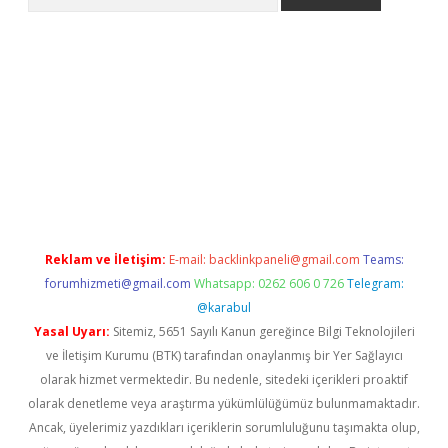
yeni giriş
Betexper giriş adresi güncellendi
betexper.xyz
hilton
Reklam ve İletişim:
E-mail:
backlinkpaneli@gmail.com
Teams:
forumhizmeti@gmail.com
Whatsapp: 0262 606 0 726
Telegram:
@karabul
Yasal Uyarı:
Sitemiz, 5651 Sayılı Kanun gereğince Bilgi Teknolojileri
ve İletişim Kurumu (BTK) tarafından onaylanmış bir Yer Sağlayıcı
olarak hizmet vermektedir. Bu nedenle, sitedeki içerikleri proaktif
olarak denetleme veya araştırma yükümlülüğümüz bulunmamaktadır.
Ancak, üyelerimiz yazdıkları içeriklerin sorumluluğunu taşımakta olup,