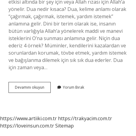
etkisi altında bir şey için veya Allah rızası için Allah’a
yönelir. Dua nedir kısaca? Dua, kelime anlamı olarak
“çağırmak, çağırmak, istemek, yardım istemek”
anlamına gelir. Dini bir terim olarak ise, insanın
bütün varlığıyla Allah’a yönelerek maddi ve manevi
isteklerini O’na sunması anlamına gelir. Niçin dua
ederiz 4 örnek? Müminler, kendilerini kazalardan ve
sorunlardan korumak, tövbe etmek, yardım istemek
ve bağışlanma dilemek için sık sık dua ederler. Dua
için zaman veya…
Dua
Devamını okuyun
Yorum Bırak
Nedir
Niçin
Dua
Etmeliyiz
https://www.artiiki.com.tr
https://trakyacim.com.tr
https://loveinsun.com.tr
Sitemap