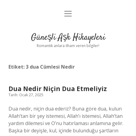
menüyü
Anasayfa
aç
Gizlilik Politikası
Güneşli Aşk Hikayeleri
Yasal Uyarı
Romantik anlara ilham veren bilgiler!
Hakkımızda
Etiket:
3 dua Cümlesi Nedir
Dua Nedir Niçin Dua Etmeliyiz
Tarih: Ocak 27, 2025
Dua nedir, niçin dua ederiz? Buna göre dua, kulun
Allah’tan bir şey istemesi, Allah’ı istemesi, Allah’tan
yardım dilemesi ve O’nu hatırlaması anlamına gelir.
Başka bir deyişle, kul, içinde bulunduğu şartların