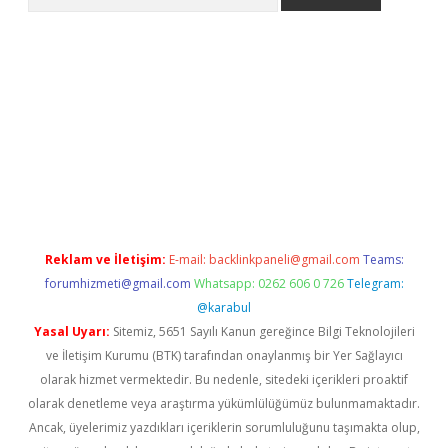
eni giriş
Betexper giriş adresi güncellendi
betexper.xyz
hilton
Reklam ve İletişim:
E-mail:
backlinkpaneli@gmail.com
Teams:
forumhizmeti@gmail.com
Whatsapp: 0262 606 0 726
Telegram:
@karabul
Yasal Uyarı:
Sitemiz, 5651 Sayılı Kanun gereğince Bilgi Teknolojileri
ve İletişim Kurumu (BTK) tarafından onaylanmış bir Yer Sağlayıcı
olarak hizmet vermektedir. Bu nedenle, sitedeki içerikleri proaktif
olarak denetleme veya araştırma yükümlülüğümüz bulunmamaktadır.
Ancak, üyelerimiz yazdıkları içeriklerin sorumluluğunu taşımakta olup,