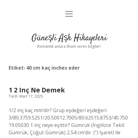
menüyü
Anasayfa
aç
Gizlilik Politikası
Güneşli Aşk Hikayeleri
Yasal Uyarı
Romantik anlara ilham veren bilgiler!
Hakkımızda
Etiket:
40 cm kaç inches eder
1 2 Inç Ne Demek
Tarih: Mart 17, 2025
1/2 inç kaç mm’dir? Grup eşdeğeri eşdeğeri
3/80.3759.5251/20.50012.7005/80.62515.8753/40.750
19.05030 1 inç neye eşittir? Gümrük (İngilizce Tekil:
Gümrük, Çoğul: Gümrük) 2,54 cm’dir. (“) İşareti ile