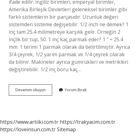
ifade edilir. İngiliz birimleri, emperyal birimler,
Amerika Birleşik Devletleri geleneksel birimler gibi
farklı sistemlerin bir parçasıdır. Uzunluk değeri
sistemden sisteme değişebilir. 1/2 inch ne demek? 1
inç tam 25.4 milimetreye karşılık gelir. Örneğin 2
inçlik bir tüp, 50. 1 inç kaç parmak eder? 1 ″ = 25.4
mm. 1 terimi 1 parmak olarak da belirtilmiştir. Ayrıca
3/4 çeyrek, 1/2 yarım parmak ve 1/4 çeyrek olarak
da bilinir. Makineler ayrıca gümrükleri ve metrikleri
değiştirebilir. 1/2 inç boru kaç…
1
Devamını okuyun
Yorum Bırak
2
Inç
Ne
Demek
https://www.artiiki.com.tr
https://trakyacim.com.tr
https://loveinsun.com.tr
Sitemap