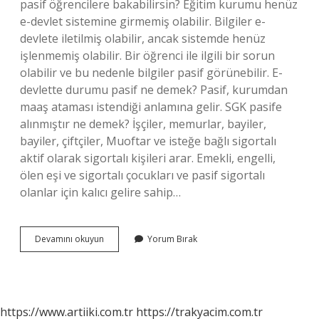
pasif öğrencilere bakabilirsin? Eğitim kurumu henüz
e-devlet sistemine girmemiş olabilir. Bilgiler e-
devlete iletilmiş olabilir, ancak sistemde henüz
işlenmemiş olabilir. Bir öğrenci ile ilgili bir sorun
olabilir ve bu nedenle bilgiler pasif görünebilir. E-
devlette durumu pasif ne demek? Pasif, kurumdan
maaş ataması istendiği anlamına gelir. SGK pasife
alınmıştır ne demek? İşçiler, memurlar, bayiler,
bayiler, çiftçiler, Muoftar ve isteğe bağlı sigortalı
aktif olarak sigortalı kişileri arar. Emekli, engelli,
ölen eşi ve sigortalı çocukları ve pasif sigortalı
olanlar için kalıcı gelire sahip…
E
Devamını okuyun
Yorum Bırak
Devlette
Çalışma
Hayatımda
Pasif
Ne
https://www.artiiki.com.tr
https://trakyacim.com.tr
Demek