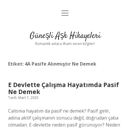
menüyü
Anasayfa
aç
Gizlilik Politikası
Güneşli Aşk Hikayeleri
Yasal Uyarı
Romantik anlara ilham veren bilgiler!
Hakkımızda
Etiket:
4A Pasife Alınmıştır Ne Demek
E Devlette Çalışma Hayatımda Pasif
Ne Demek
Tarih: Mart 7, 2025
Calisma hayatım da pasif ne demek? Pasif gelir,
adına aktif çalışmanın sonucu değil, doğrudan çaba
olmadan. E-devlette neden pasif görünüyor? Neden