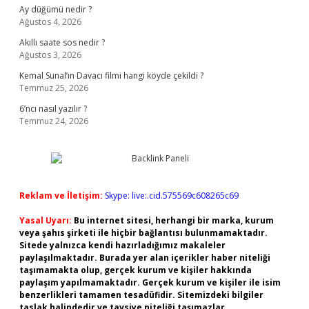
Ay düğümü nedir ?
Ağustos 4, 2026
Akıllı saate sos nedir ?
Ağustos 3, 2026
Kemal Sunal’ın Davacı filmi hangi köyde çekildi ?
Temmuz 25, 2026
6’ncı nasıl yazılır ?
Temmuz 24, 2026
Reklam ve İletişim:
Skype: live:.cid.575569c608265c69
Yasal Uyarı:
Bu internet sitesi, herhangi bir marka, kurum
veya şahıs şirketi ile hiçbir bağlantısı bulunmamaktadır.
Sitede yalnızca kendi hazırladığımız makaleler
paylaşılmaktadır. Burada yer alan içerikler haber niteliği
taşımamakta olup, gerçek kurum ve kişiler hakkında
paylaşım yapılmamaktadır. Gerçek kurum ve kişiler ile isim
benzerlikleri tamamen tesadüfidir. Sitemizdeki bilgiler
taslak halindedir ve tavsiye niteliği taşımazlar.