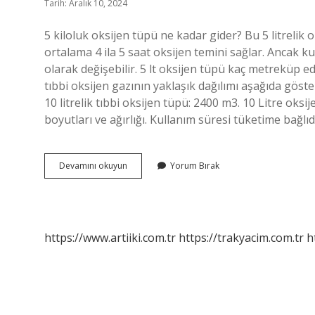
Tarih: Aralık 10, 2024
5 kiloluk oksijen tüpü ne kadar gider? Bu 5 litrelik 
ortalama 4 ila 5 saat oksijen temini sağlar. Ancak ku
olarak değişebilir. 5 lt oksijen tüpü kaç metreküp e
tıbbi oksijen gazının yaklaşık dağılımı aşağıda göster
10 litrelik tıbbi oksijen tüpü: 2400 m3. 10 Litre oks
boyutları ve ağırlığı. Kullanım süresi tüketime bağlı
5
Devamını okuyun
Yorum Bırak
Litrelik
Oksijen
Tüpü
Kaç
Saat
https://www.artiiki.com.tr
https://trakyacim.com.tr
h
Gidiyor