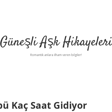
Güneşli Aşk Hikayeler
Romantik anlara ilham veren bilgiler!
pü Kaç Saat Gidiyor