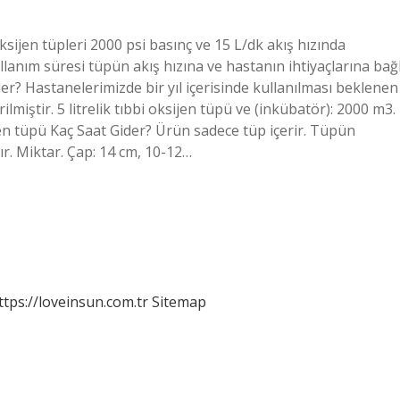
oksijen tüpleri 2000 psi basınç ve 15 L/dk akış hızında
llanım süresi tüpün akış hızına ve hastanın ihtiyaçlarına bağl
der? Hastanelerimizde bir yıl içerisinde kullanılması beklenen
ilmiştir. 5 litrelik tıbbi oksijen tüpü ve (inkübatör): 2000 m3.
ijen tüpü Kaç Saat Gider? Ürün sadece tüp içerir. Tüpün
dır. Miktar. Çap: 14 cm, 10-12…
ttps://loveinsun.com.tr
Sitemap