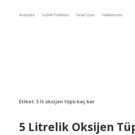
Anasayfa
Gizlilik Politikası
Yasal Uyarı
Hakkımızda
Etiket:
5 lt oksijen tüpü kaç bar
5 Litrelik Oksijen Tü