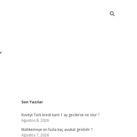
i
Sidebar
Son Yazılar
betci
vdcasino giriş
ilbet casino
ilbet yen
Kuveyt Türk kredi kartı 1 ay gecikirse ne olur ?
Ağustos 8, 2026
Mahkemeye en fazla kaç avukat girebilir ?
Ağustos 7, 2026