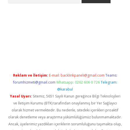
yeni giriş
Betexper giriş adresi güncellendi
betexper.xyz
hilton
Reklam ve İletişim:
E-mail:
backlinkpaneli@gmail.com
Teams:
forumhizmeti@gmail.com
Whatsapp: 0262 606 0 726
Telegram:
@karabul
Yasal Uyarı:
Sitemiz, 5651 Sayılı Kanun gereğince Bilgi Teknolojileri
ve İletişim Kurumu (BTK) tarafından onaylanmış bir Yer Sağlayıcı
olarak hizmet vermektedir. Bu nedenle, sitedeki içerikleri proaktif
olarak denetleme veya araştırma yükümlülüğümüz bulunmamaktadır.
Ancak, üyelerimiz yazdıkları içeriklerin sorumluluğunu taşımakta olup,