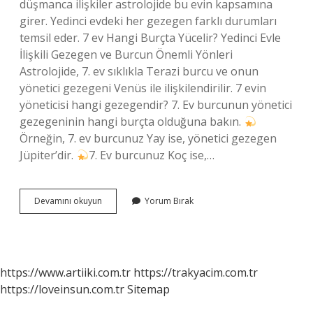
düşmanca ilişkiler astrolojide bu evin kapsamına
girer. Yedinci evdeki her gezegen farklı durumları
temsil eder. 7 ev Hangi Burçta Yücelir? Yedinci Evle
İlişkili Gezegen ve Burcun Önemli Yönleri
Astrolojide, 7. ev sıklıkla Terazi burcu ve onun
yönetici gezegeni Venüs ile ilişkilendirilir. 7 evin
yöneticisi hangi gezegendir? 7. Ev burcunun yönetici
gezegeninin hangi burçta olduğuna bakın.
Örneğin, 7. ev burcunuz Yay ise, yönetici gezegen
Jüpiter’dir.
7. Ev burcunuz Koç ise,…
7
Devamını okuyun
Yorum Bırak
Ev
Ikizler
Ne
Anlama
Gelir
https://www.artiiki.com.tr
https://trakyacim.com.tr
https://loveinsun.com.tr
Sitemap