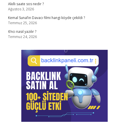
Akıllı saate sos nedir ?
Ağustos 3, 2026
Kemal Sunal’ın Davacı filmi hangi köyde çekildi ?
Temmuz 25, 2026
6’ncı nasıl yazılır ?
Temmuz 24, 2026