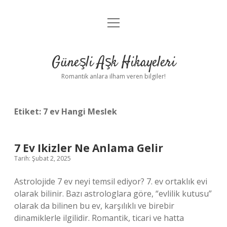
menüyü
Anasayfa
aç
Gizlilik Politikası
Güneşli Aşk Hikayeleri
Yasal Uyarı
Romantik anlara ilham veren bilgiler!
Hakkımızda
Etiket:
7 ev Hangi Meslek
7 Ev Ikizler Ne Anlama Gelir
Tarih: Şubat 2, 2025
Astrolojide 7 ev neyi temsil ediyor? 7. ev ortaklık evi
olarak bilinir. Bazı astrologlara göre, “evlilik kutusu”
olarak da bilinen bu ev, karşılıklı ve birebir
dinamiklerle ilgilidir. Romantik, ticari ve hatta