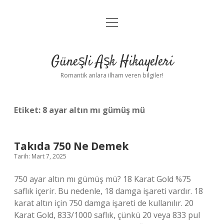
menüyü
Anasayfa
aç
Gizlilik Politikası
Güneşli Aşk Hikayeleri
Yasal Uyarı
Romantik anlara ilham veren bilgiler!
Hakkımızda
Etiket:
8 ayar altın mı gümüş mü
Takıda 750 Ne Demek
Tarih: Mart 7, 2025
750 ayar altın mı gümüş mü? 18 Karat Gold %75
saflık içerir. Bu nedenle, 18 damga işareti vardır. 18
karat altın için 750 damga işareti de kullanılır. 20
Karat Gold, 833/1000 saflık, çünkü 20 veya 833 pul