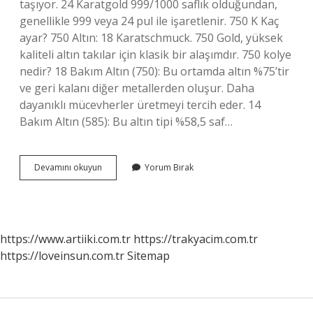
taşıyor. 24 Karatgold 999/1000 saflık olduğundan,
genellikle 999 veya 24 pul ile işaretlenir. 750 K Kaç
ayar? 750 Altın: 18 Karatschmuck. 750 Gold, yüksek
kaliteli altın takılar için klasik bir alaşımdır. 750 kolye
nedir? 18 Bakım Altın (750): Bu ortamda altın %75’tir
ve geri kalanı diğer metallerden oluşur. Daha
dayanıklı mücevherler üretmeyi tercih eder. 14
Bakım Altın (585): Bu altın tipi %58,5 saf…
Takıda
Devamını okuyun
Yorum Bırak
750
Ne
Demek
https://www.artiiki.com.tr
https://trakyacim.com.tr
https://loveinsun.com.tr
Sitemap