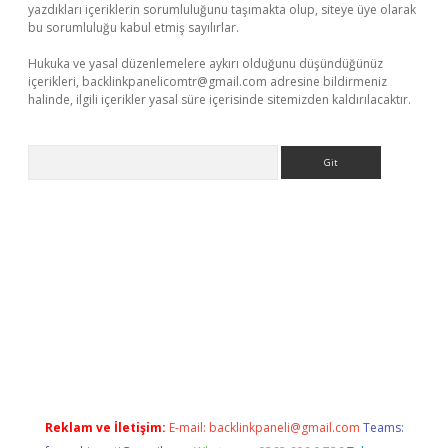
yazdıkları içeriklerin sorumluluğunu taşımakta olup, siteye üye olarak
bu sorumluluğu kabul etmiş sayılırlar.
Hukuka ve yasal düzenlemelere aykırı olduğunu düşündüğünüz
içerikleri,
backlinkpanelicomtr@gmail.com
adresine bildirmeniz
halinde, ilgili içerikler yasal süre içerisinde sitemizden kaldırılacaktır.
Arama
eni giriş
Betexper giriş adresi güncellendi
betexper.xyz
hilton
Reklam ve İletişim:
E-mail:
backlinkpaneli@gmail.com
Teams: