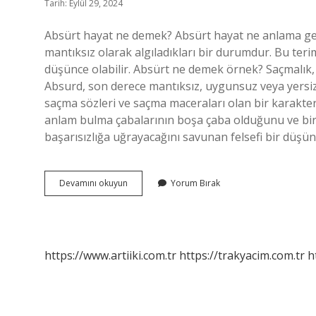
Tarih: Eylül 29, 2024
Absürt hayat ne demek? Absürt hayat ne anlama geli
mantıksız olarak algıladıkları bir durumdur. Bu terim,
düşünce olabilir. Absürt ne demek örnek? Saçmalık, s
Absurd, son derece mantıksız, uygunsuz veya yersiz 
saçma sözleri ve saçma maceraları olan bir karakter
anlam bulma çabalarının boşa çaba olduğunu ve bir 
başarısızlığa uğrayacağını savunan felsefi bir dü
Absürt
Devamını okuyun
Yorum Bırak
Yaşam
Ne
Demek
https://www.artiiki.com.tr
https://trakyacim.com.tr
h