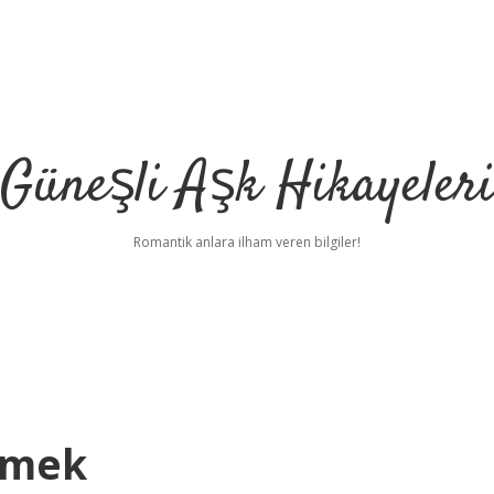
Güneşli Aşk Hikayeler
Romantik anlara ilham veren bilgiler!
emek