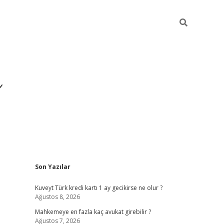
i
Sidebar
Son Yazılar
betci
vdcasino giriş
ilbet casino
ilbet yeni
Kuveyt Türk kredi kartı 1 ay gecikirse ne olur ?
Ağustos 8, 2026
Mahkemeye en fazla kaç avukat girebilir ?
Ağustos 7, 2026