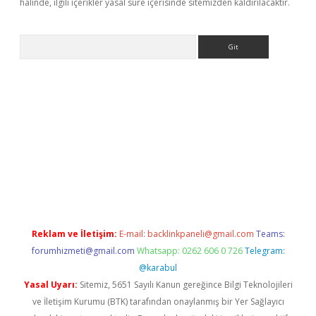
halinde, ilgili içerikler yasal süre içerisinde sitemizden kaldırılacaktır.
Arama
eni giriş
Betexper giriş adresi güncellendi
betexper.xyz
hiltonb
Reklam ve İletişim:
E-mail:
backlinkpaneli@gmail.com
Teams:
forumhizmeti@gmail.com
Whatsapp: 0262 606 0 726
Telegram:
@karabul
Yasal Uyarı:
Sitemiz, 5651 Sayılı Kanun gereğince Bilgi Teknolojileri
ve İletişim Kurumu (BTK) tarafından onaylanmış bir Yer Sağlayıcı