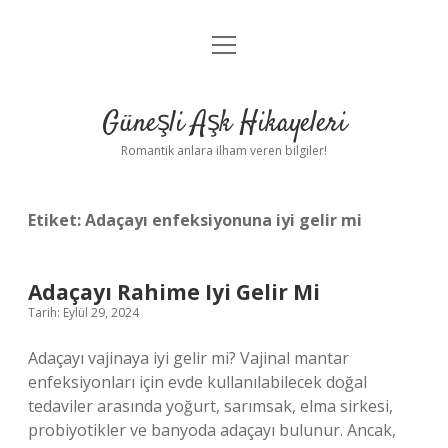
menüyü
Anasayfa
aç
Gizlilik Politikası
Güneşli Aşk Hikayeleri
Yasal Uyarı
Romantik anlara ilham veren bilgiler!
Hakkımızda
Etiket:
Adaçayı enfeksiyonuna iyi gelir mi
Adaçayı Rahime Iyi Gelir Mi
Tarih: Eylül 29, 2024
Adaçayı vajinaya iyi gelir mi? Vajinal mantar
enfeksiyonları için evde kullanılabilecek doğal
tedaviler arasında yoğurt, sarımsak, elma sirkesi,
probiyotikler ve banyoda adaçayı bulunur. Ancak,