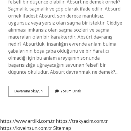
felsefi bir düşünce olabilir. Absürt ne demek örnek?
Saçmalık, saçmalık ve çöp olarak ifade edilir. Absurd
örnek ifadesi: Absurd, son derece mantıksız,
uygunsuz veya yersiz olan saçma bir istektir. Ciddiye
alınması imkansız olan saçma sözleri ve saçma
maceraları olan bir karakterdir. Absürt davranış
nedir? Absürtlük, insanlığın evrende anlam bulma
çabalarının boşa çaba olduğunu ve bir Yaratıcı
olmadığı için bu anlam arayışının sonunda
başarısızlığa uğrayacağını savunan felsefi bir
düşünce okuludur. Absürt davranmak ne demek?…
Absürt
Devamını okuyun
Yorum Bırak
Yaşam
Ne
Demek
https://www.artiiki.com.tr
https://trakyacim.com.tr
https://loveinsun.com.tr
Sitemap