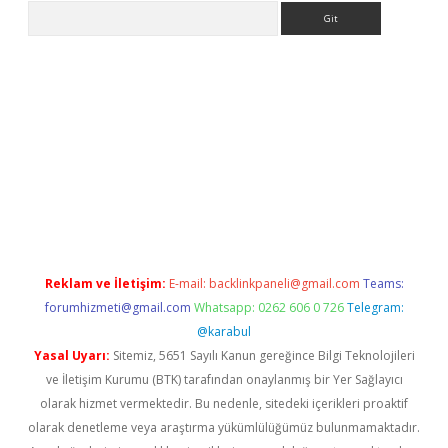
Arama
eni giriş
Betexper giriş adresi güncellendi
betexper.xyz
hiltonb
Reklam ve İletişim:
E-mail:
backlinkpaneli@gmail.com
Teams:
forumhizmeti@gmail.com
Whatsapp: 0262 606 0 726
Telegram:
@karabul
Yasal Uyarı:
Sitemiz, 5651 Sayılı Kanun gereğince Bilgi Teknolojileri
ve İletişim Kurumu (BTK) tarafından onaylanmış bir Yer Sağlayıcı
olarak hizmet vermektedir. Bu nedenle, sitedeki içerikleri proaktif
olarak denetleme veya araştırma yükümlülüğümüz bulunmamaktadır.