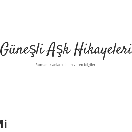
Güneşli Aşk Hikayeler
Romantik anlara ilham veren bilgiler!
Mi