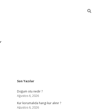
i
Sidebar
Son Yazılar
betci
vdcasino giriş
ilbet casino
ilbet yeni giriş
Doğum otu nedir ?
Ağustos 6, 2026
Kur korumalıda hangi kur alınır ?
Ağustos 6, 2026