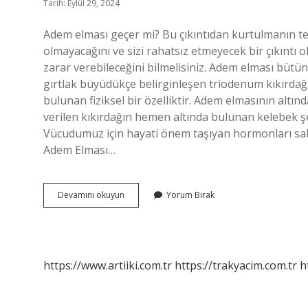
Tarih: Eylül 29, 2024
Adem elması geçer mi? Bu çıkıntıdan kurtulmanın t
olmayacağını ve sizi rahatsız etmeyecek bir çıkıntı ol
zarar verebileceğini bilmelisiniz. Adem elması bü
gırtlak büyüdükçe belirginleşen triodenum kıkırdağın
bulunan fiziksel bir özelliktir. Adem elmasının altı
verilen kıkırdağın hemen altında bulunan kelebek şek
Vücudumuz için hayati önem taşıyan hormonları salg
Adem Elması…
Adem
Devamını okuyun
Yorum Bırak
Elması
Gider
Mi
https://www.artiiki.com.tr
https://trakyacim.com.tr
h