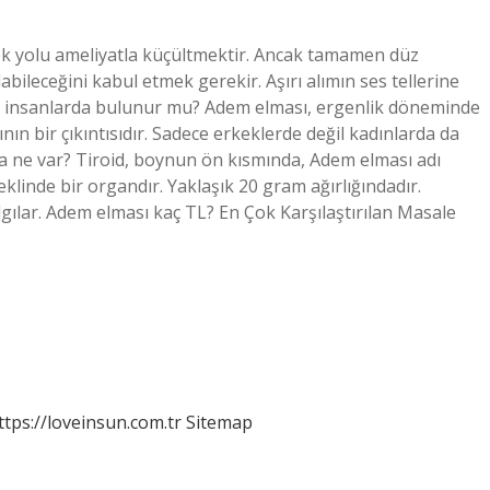
ek yolu ameliyatla küçültmektir. Ancak tamamen düz
abileceğini kabul etmek gerekir. Aşırı alımın ses tellerine
tün insanlarda bulunur mu? Adem elması, ergenlik döneminde
ın bir çıkıntısıdır. Sadece erkeklerde değil kadınlarda da
nda ne var? Tiroid, boynun ön kısmında, Adem elması adı
linde bir organdır. Yaklaşık 20 gram ağırlığındadır.
ılar. Adem elması kaç TL? En Çok Karşılaştırılan Masale
ttps://loveinsun.com.tr
Sitemap