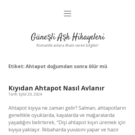
menüyü
Anasayfa
aç
Gizlilik Politikası
Güneşli Aşk Hikayeleri
Yasal Uyarı
Romantik anlara ilham veren bilgiler!
Hakkımızda
Etiket:
Ahtapot doğumdan sonra ölür mü
Kıyıdan Ahtapot Nasıl Avlanır
Tarih: Eylül 29, 2024
Ahtapot kıyıya ne zaman gelir? Salman, ahtapotların
genellikle oyuklarda, kayalarda ve mağaralarda
yaşadığını belirterek, “Dişi ahtapot kışın üremek için
kıyıya yaklaşır. İlkbaharda yuvasını yapar ve hazır