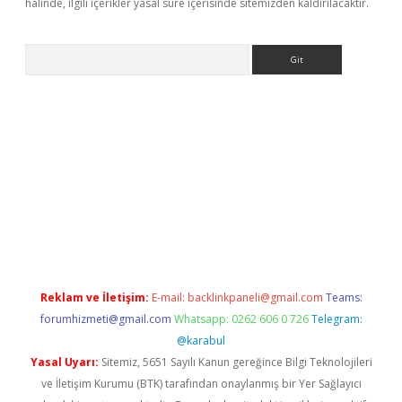
halinde, ilgili içerikler yasal süre içerisinde sitemizden kaldırılacaktır.
Arama
eni giriş
Betexper giriş adresi güncellendi
betexper.xyz
hiltonb
Reklam ve İletişim:
E-mail:
backlinkpaneli@gmail.com
Teams:
forumhizmeti@gmail.com
Whatsapp: 0262 606 0 726
Telegram:
@karabul
Yasal Uyarı:
Sitemiz, 5651 Sayılı Kanun gereğince Bilgi Teknolojileri
ve İletişim Kurumu (BTK) tarafından onaylanmış bir Yer Sağlayıcı