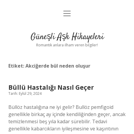
menüyü
Anasayfa
aç
Gizlilik Politikası
Güneşli Aşk Hikayeleri
Yasal Uyarı
Romantik anlara ilham veren bilgiler!
Hakkımızda
Etiket:
Akciğerde bül neden oluşur
Büllü Hastalığı Nasıl Geçer
Tarih: Eylül 29, 2024
Büllöz hastalığına ne iyi gelir? Bullöz pemfigoid
genellikle birkaç ay içinde kendiliğinden geçer, ancak
temizlenmesi beş yıla kadar sürebilir. Tedavi
genellikle kabarcıkların iyileşmesine ve kaşıntının