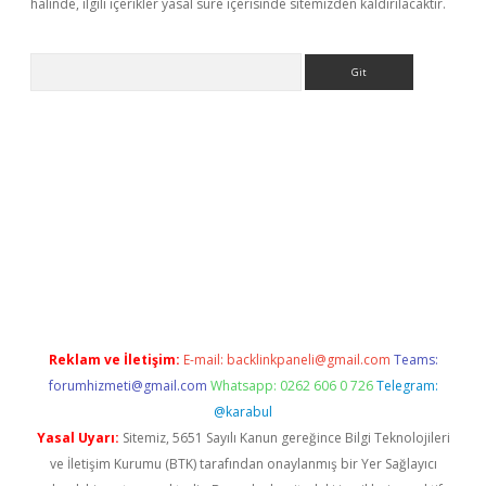
halinde, ilgili içerikler yasal süre içerisinde sitemizden kaldırılacaktır.
Arama
yeni giriş
Betexper giriş adresi güncellendi
betexper.xyz
hilton
Reklam ve İletişim:
E-mail:
backlinkpaneli@gmail.com
Teams:
forumhizmeti@gmail.com
Whatsapp: 0262 606 0 726
Telegram:
@karabul
Yasal Uyarı:
Sitemiz, 5651 Sayılı Kanun gereğince Bilgi Teknolojileri
ve İletişim Kurumu (BTK) tarafından onaylanmış bir Yer Sağlayıcı