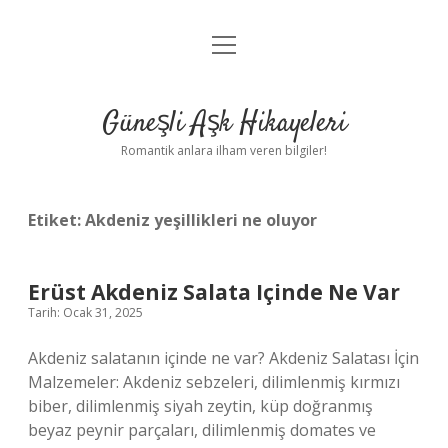
menüyü
Anasayfa
aç
Gizlilik Politikası
Güneşli Aşk Hikayeleri
Yasal Uyarı
Romantik anlara ilham veren bilgiler!
Hakkımızda
Etiket:
Akdeniz yeşillikleri ne oluyor
Erüst Akdeniz Salata Içinde Ne Var
Tarih: Ocak 31, 2025
Akdeniz salatanın içinde ne var? Akdeniz Salatası İçin
Malzemeler: Akdeniz sebzeleri, dilimlenmiş kırmızı
biber, dilimlenmiş siyah zeytin, küp doğranmış
beyaz peynir parçaları, dilimlenmiş domates ve