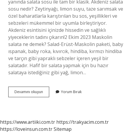
yanında salata sosu ile tam bir klasik. Akdeniz salata
sosu nedir? Zeytinyağı, limon suyu, taze sarımsak ve
özel baharatlarla karıştırılan bu sos, yeşillikleri ve
sebzeleri mükemmel bir uyumla birleştiriyor.
Akdeniz esintisini içinizde hissedin ve sağlıklı
yiyeceklerin tadını çıkarın!2 Ekim 2023 Maskolin
salata ne demek? Salad-Erüst-Maskolin paketi, baby
ıspanak, baby roka, kıvırcık, hindiba, kırmızı hindiba
ve tarçın gibi yapraklı sebzeler içeren yeşil bir
salatadır. Hafif bir salata yapmak için bu hazır
salataya istediğiniz gibi yağ, limon…
Erüst
Devamını okuyun
Yorum Bırak
Akdeniz
Salata
Içinde
Ne
Var
https://www.artiiki.com.tr
https://trakyacim.com.tr
https://loveinsun.com.tr
Sitemap