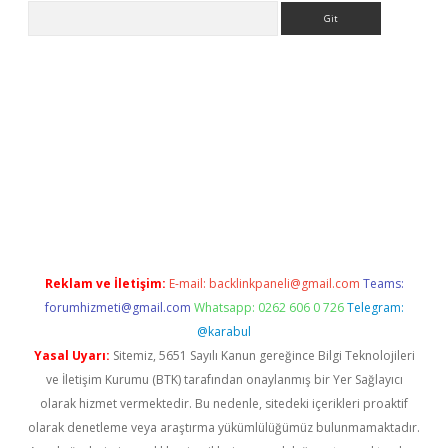
Arama
yeni giriş
Betexper giriş adresi güncellendi
betexper.xyz
hilton
Reklam ve İletişim:
E-mail:
backlinkpaneli@gmail.com
Teams:
forumhizmeti@gmail.com
Whatsapp: 0262 606 0 726
Telegram:
@karabul
Yasal Uyarı:
Sitemiz, 5651 Sayılı Kanun gereğince Bilgi Teknolojileri
ve İletişim Kurumu (BTK) tarafından onaylanmış bir Yer Sağlayıcı
olarak hizmet vermektedir. Bu nedenle, sitedeki içerikleri proaktif
olarak denetleme veya araştırma yükümlülüğümüz bulunmamaktadır.