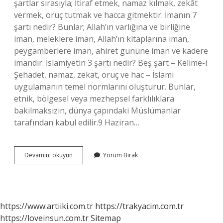
şartlar sırasıyla; İtiraf etmek, namaz kılmak, zekât
vermek, oruç tutmak ve hacca gitmektir. İmanın 7
şartı nedir? Bunlar; Allah’ın varlığına ve birliğine
iman, meleklere iman, Allah’ın kitaplarına iman,
peygamberlere iman, ahiret gününe iman ve kadere
imandır. İslamiyetin 3 şartı nedir? Beş şart – Kelime-i
Şehadet, namaz, zekat, oruç ve hac – İslami
uygulamanın temel normlarını oluşturur. Bunlar,
etnik, bölgesel veya mezhepsel farklılıklara
bakılmaksızın, dünya çapındaki Müslümanlar
tarafından kabul edilir.9 Haziran…
Imanin
Devamını okuyun
Yorum Bırak
Şartları
Ne
https://www.artiiki.com.tr
https://trakyacim.com.tr
https://loveinsun.com.tr
Sitemap