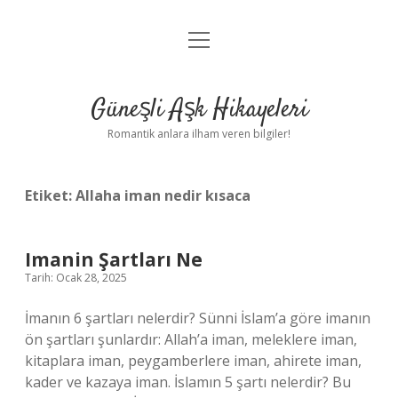
menüyü
Anasayfa
aç
Gizlilik Politikası
Güneşli Aşk Hikayeleri
Yasal Uyarı
Romantik anlara ilham veren bilgiler!
Hakkımızda
Etiket:
Allaha iman nedir kısaca
Imanin Şartları Ne
Tarih: Ocak 28, 2025
İmanın 6 şartları nelerdir? Sünni İslam’a göre imanın
ön şartları şunlardır: Allah’a iman, meleklere iman,
kitaplara iman, peygamberlere iman, ahirete iman,
kader ve kazaya iman. İslamın 5 şartı nelerdir? Bu