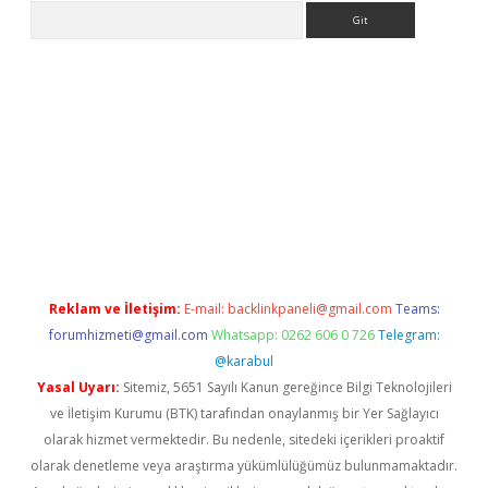
Arama
eni giriş
Betexper giriş adresi güncellendi
betexper.xyz
hiltonb
Reklam ve İletişim:
E-mail:
backlinkpaneli@gmail.com
Teams:
forumhizmeti@gmail.com
Whatsapp: 0262 606 0 726
Telegram:
@karabul
Yasal Uyarı:
Sitemiz, 5651 Sayılı Kanun gereğince Bilgi Teknolojileri
ve İletişim Kurumu (BTK) tarafından onaylanmış bir Yer Sağlayıcı
olarak hizmet vermektedir. Bu nedenle, sitedeki içerikleri proaktif
olarak denetleme veya araştırma yükümlülüğümüz bulunmamaktadır.