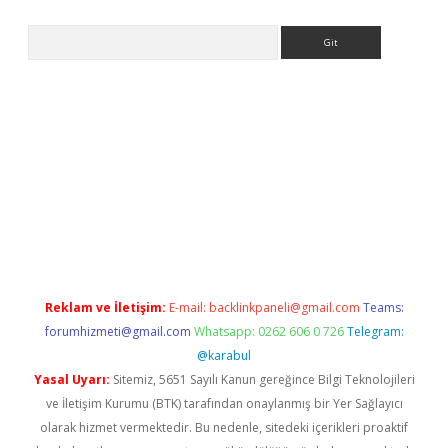
Arama
eni giriş
Betexper giriş adresi güncellendi
betexper.xyz
hilton
Reklam ve İletişim:
E-mail:
backlinkpaneli@gmail.com
Teams:
forumhizmeti@gmail.com
Whatsapp: 0262 606 0 726
Telegram:
@karabul
Yasal Uyarı:
Sitemiz, 5651 Sayılı Kanun gereğince Bilgi Teknolojileri
ve İletişim Kurumu (BTK) tarafından onaylanmış bir Yer Sağlayıcı
olarak hizmet vermektedir. Bu nedenle, sitedeki içerikleri proaktif