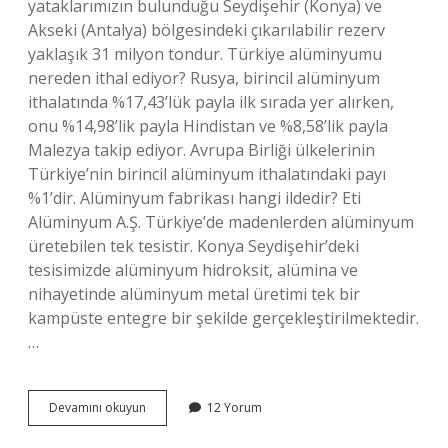
yataklarımızın bulunduğu Seydişehir (Konya) ve
Akseki (Antalya) bölgesindeki çıkarılabilir rezerv
yaklaşık 31 milyon tondur. Türkiye alüminyumu
nereden ithal ediyor? Rusya, birincil alüminyum
ithalatında %17,43’lük payla ilk sırada yer alırken,
onu %14,98’lik payla Hindistan ve %8,58’lik payla
Malezya takip ediyor. Avrupa Birliği ülkelerinin
Türkiye’nin birincil alüminyum ithalatındaki payı
%1’dir. Alüminyum fabrikası hangi ildedir? Eti
Alüminyum A.Ş. Türkiye’de madenlerden alüminyum
üretebilen tek tesistir. Konya Seydişehir’deki
tesisimizde alüminyum hidroksit, alümina ve
nihayetinde alüminyum metal üretimi tek bir
kampüste entegre bir şekilde gerçekleştirilmektedir.
…
Alüminyum
Devamını okuyun
12 Yorum
Türkiyede
En