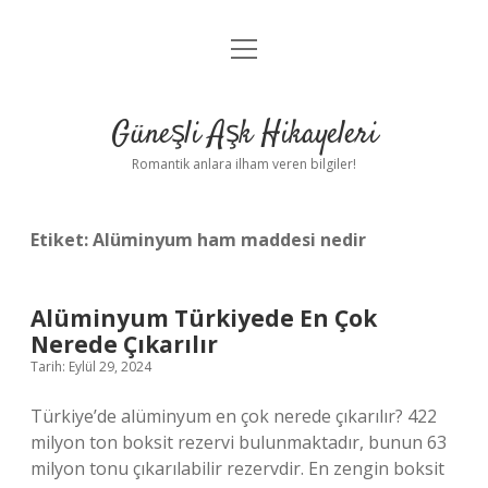
menüyü
Anasayfa
aç
Gizlilik Politikası
Güneşli Aşk Hikayeleri
Yasal Uyarı
Romantik anlara ilham veren bilgiler!
Hakkımızda
Etiket:
Alüminyum ham maddesi nedir
Alüminyum Türkiyede En Çok
Nerede Çıkarılır
Tarih: Eylül 29, 2024
Türkiye’de alüminyum en çok nerede çıkarılır? 422
milyon ton boksit rezervi bulunmaktadır, bunun 63
milyon tonu çıkarılabilir rezervdir. En zengin boksit