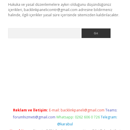
Hukuka ve yasal düzenlemelere aykırı olduğunu düşündüğünüz
içerikleri,
backlinkpanelicomtr@gmail.com
adresine bildirmeniz
halinde, ilgili içerikler yasal süre içerisinde sitemizden kaldırılacaktır.
Arama
yeni giriş
Betexper giriş adresi güncellendi
betexper.xyz
hilton
Reklam ve İletişim:
E-mail:
backlinkpaneli@gmail.com
Teams:
forumhizmeti@gmail.com
Whatsapp: 0262 606 0 726
Telegram:
@karabul