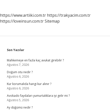
Çok
Nerede
Çıkarılır
https://www.artiiki.com.tr
https://trakyacim.com.tr
https://loveinsun.com.tr
Sitemap
Sidebar
Son Yazılar
Mahkemeye en fazla kaç avukat girebilir ?
Ağustos 7, 2026
Doğum otu nedir ?
Ağustos 6, 2026
Kur korumalıda hangi kur alınır ?
Ağustos 6, 2026
Avokado faydaları yumurtalıklara iyi gelir mi ?
Ağustos 5, 2026
Ay düğümü nedir ?