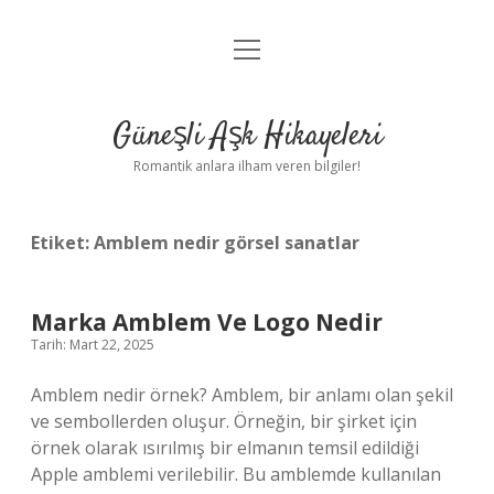
menüyü
Anasayfa
aç
Gizlilik Politikası
Güneşli Aşk Hikayeleri
Yasal Uyarı
Romantik anlara ilham veren bilgiler!
Hakkımızda
Etiket:
Amblem nedir görsel sanatlar
Marka Amblem Ve Logo Nedir
Tarih: Mart 22, 2025
Amblem nedir örnek? Amblem, bir anlamı olan şekil
ve sembollerden oluşur. Örneğin, bir şirket için
örnek olarak ısırılmış bir elmanın temsil edildiği
Apple amblemi verilebilir. Bu amblemde kullanılan