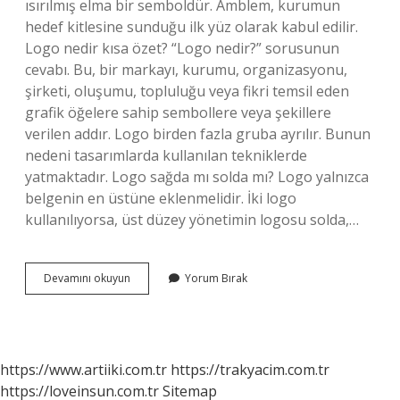
ısırılmış elma bir semboldür. Amblem, kurumun
hedef kitlesine sunduğu ilk yüz olarak kabul edilir.
Logo nedir kısa özet? “Logo nedir?” sorusunun
cevabı. Bu, bir markayı, kurumu, organizasyonu,
şirketi, oluşumu, topluluğu veya fikri temsil eden
grafik öğelere sahip sembollere veya şekillere
verilen addır. Logo birden fazla gruba ayrılır. Bunun
nedeni tasarımlarda kullanılan tekniklerde
yatmaktadır. Logo sağda mı solda mı? Logo yalnızca
belgenin en üstüne eklenmelidir. İki logo
kullanılıyorsa, üst düzey yönetimin logosu solda,…
Marka
Devamını okuyun
Yorum Bırak
Amblem
Ve
Logo
Nedir
https://www.artiiki.com.tr
https://trakyacim.com.tr
https://loveinsun.com.tr
Sitemap