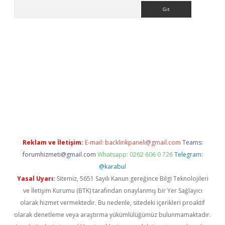
Arama
eni giriş
Betexper giriş adresi güncellendi
betexper.xyz
hiltonb
Reklam ve İletişim:
E-mail:
backlinkpaneli@gmail.com
Teams:
forumhizmeti@gmail.com
Whatsapp: 0262 606 0 726
Telegram:
@karabul
Yasal Uyarı:
Sitemiz, 5651 Sayılı Kanun gereğince Bilgi Teknolojileri
ve İletişim Kurumu (BTK) tarafından onaylanmış bir Yer Sağlayıcı
olarak hizmet vermektedir. Bu nedenle, sitedeki içerikleri proaktif
olarak denetleme veya araştırma yükümlülüğümüz bulunmamaktadır.