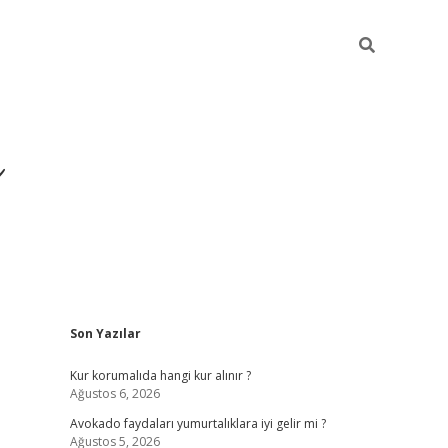
i
Sidebar
Son Yazılar
betci
vdcasino giriş
ilbet casino
ilbet yeni giri
Kur korumalıda hangi kur alınır ?
Ağustos 6, 2026
Avokado faydaları yumurtalıklara iyi gelir mi ?
Ağustos 5, 2026