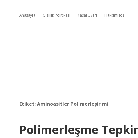
Anasayfa
Gizlilik Politikası
Yasal Uyarı
Hakkımızda
Etiket:
Aminoasitler Polimerleşir mi
Polimerleşme Tepkim