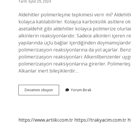
Tarih: Eylül 29, 2024
Aldehitler polimerleşme tepkimesi verir mi? Aldehit
kolayca katılabilirler. Kolayca karboksilik asitlere ok
asetaldehit gibi aldehitler kolayca polimerize olurla
alkinlerin reaksiyonlarıdır. Sadece alkinleri içeren 
yapılarında üçlü bağlar içerdiğinden doymamışlardır 
polimerizasyon reaksiyonlarına da yol açarlar. Ben
polimerizasyon reaksiyonları: Alkenilbenzenler uyg
polimerizasyon reaksiyonlarına girerler. Polimerleş
Alkanlar inert bileşiklerdir…
Polimerleşme
Devamını okuyun
Yorum Bırak
Tepkimesi
Kim
Verir
https://www.artiiki.com.tr
https://trakyacim.com.tr
h