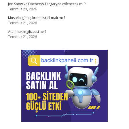
Jon Snow ve Daenerys Targaryen evlenecek mi ?
Temmuz 23, 2026
Mustela güneş kremi İsrail malı mı ?
Temmuz 21, 2026
Atanmak ingilizcesi ne ?
Temmuz 21, 2026