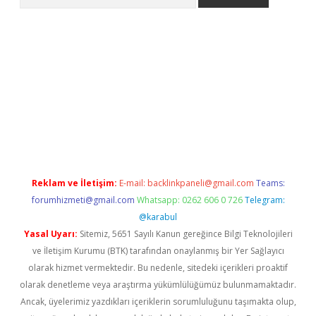
 yeni giriş
Betexper giriş adresi güncellendi
betexper.xyz
hilto
Reklam ve İletişim:
E-mail:
backlinkpaneli@gmail.com
Teams:
forumhizmeti@gmail.com
Whatsapp: 0262 606 0 726
Telegram:
@karabul
Yasal Uyarı:
Sitemiz, 5651 Sayılı Kanun gereğince Bilgi Teknolojileri
ve İletişim Kurumu (BTK) tarafından onaylanmış bir Yer Sağlayıcı
olarak hizmet vermektedir. Bu nedenle, sitedeki içerikleri proaktif
olarak denetleme veya araştırma yükümlülüğümüz bulunmamaktadır.
Ancak, üyelerimiz yazdıkları içeriklerin sorumluluğunu taşımakta olup,