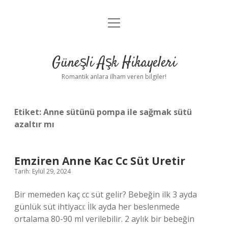
menüyü
Anasayfa
aç
Gizlilik Politikası
Güneşli Aşk Hikayeleri
Yasal Uyarı
Romantik anlara ilham veren bilgiler!
Hakkımızda
Etiket:
Anne sütünü pompa ile sağmak sütü
azaltır mı
Emziren Anne Kac Cc Süt Uretir
Tarih: Eylül 29, 2024
Bir memeden kaç cc süt gelir? Bebeğin ilk 3 ayda
günlük süt ihtiyacı: İlk ayda her beslenmede
ortalama 80-90 ml verilebilir. 2 aylık bir bebeğin