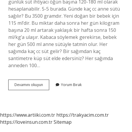
günlük süt ihtiyacı öğün başına 120-180 ml olarak
hesaplanabilir. 5-5 burada. Günde kaç cc anne sütü
sağılır? Bu 3500 gramdır. Yeni doğan bir bebek için
115 ml’dir. Bu miktar daha sonra her gün kilogram
başına 20 ml artarak yaklaşık bir hafta sonra 150
ml/kg’a ulaşır. Kabaca söylemek gerekirse, bebek
her gün 500 ml anne sütüyle tatmin olur. Her
sağımda kaç cc süt gelir? Bir sağımdan kaç
santimetre küp süt elde edersiniz? Her sağımda
anneden 100…
Emziren
Devamını okuyun
Yorum Bırak
Anne
Kac
Cc
Süt
Uretir
https://www.artiiki.com.tr
https://trakyacim.com.tr
https://loveinsun.com.tr
Sitemap