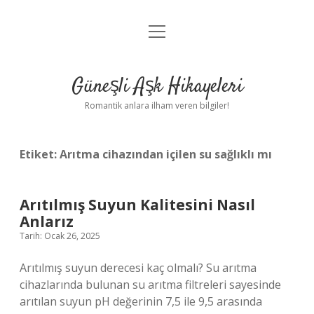
menüyü
Anasayfa
aç
Gizlilik Politikası
Güneşli Aşk Hikayeleri
Yasal Uyarı
Romantik anlara ilham veren bilgiler!
Hakkımızda
Etiket:
Arıtma cihazından içilen su sağlıklı mı
Arıtılmış Suyun Kalitesini Nasıl
Anlarız
Tarih: Ocak 26, 2025
Arıtılmış suyun derecesi kaç olmalı? Su arıtma
cihazlarında bulunan su arıtma filtreleri sayesinde
arıtılan suyun pH değerinin 7,5 ile 9,5 arasında