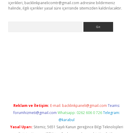
içerikleri,
backlinkpanelicomtr@gmail.com
adresine bildirmeniz
halinde, ilgili içerikler yasal süre içerisinde sitemizden kaldırılacaktır.
Arama
yeni giriş
Betexper giriş adresi güncellendi
betexper.xyz
hilton
Reklam ve İletişim:
E-mail:
backlinkpaneli@gmail.com
Teams:
forumhizmeti@gmail.com
Whatsapp: 0262 606 0 726
Telegram:
@karabul
Yasal Uyarı:
Sitemiz, 5651 Sayılı Kanun gereğince Bilgi Teknolojileri