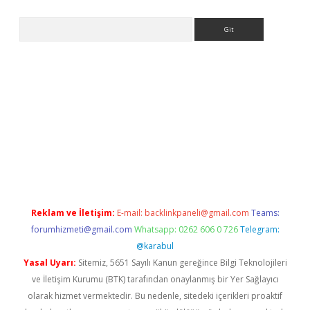
Arama
eni giriş
Betexper giriş adresi güncellendi
betexper.xyz
hiltonb
Reklam ve İletişim:
E-mail:
backlinkpaneli@gmail.com
Teams:
forumhizmeti@gmail.com
Whatsapp: 0262 606 0 726
Telegram:
@karabul
Yasal Uyarı:
Sitemiz, 5651 Sayılı Kanun gereğince Bilgi Teknolojileri
ve İletişim Kurumu (BTK) tarafından onaylanmış bir Yer Sağlayıcı
olarak hizmet vermektedir. Bu nedenle, sitedeki içerikleri proaktif