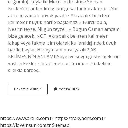
doğumlu), Leyla ile Mecnun dizisinde Serkan
Keskin’in canlandırdığı kurgusal bir karakterdir. Abi
abla ne zaman büyük yazılır? Akrabalık belirten
kelimeler büyük harfle başlamaz. » Burcu abla,
Nesrin teyze, Nilgün teyze… » Bugün Osman amcam
bize gelecek. NOT: Akrabalık belirten kelimeler
lakap veya takma isim olarak kullanıldığında büyük
harfle başlar. Hüseyin abi nasıl yazılır? ABI
KELİMESİNİN ANLAMI: Saygı ve sevgi göstermek için
yaşlı erkeklere hitap eden bir terimdir. Bu kelime
sıklıkla kardeş…
Ali
Devamını okuyun
Yorum Bırak
Abi
Nasıl
Yazılır
https://www.artiiki.com.tr
https://trakyacim.com.tr
https://loveinsun.com.tr
Sitemap