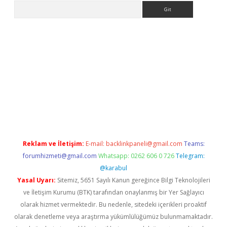
Arama
eni giriş
Betexper giriş adresi güncellendi
betexper.xyz
hilton
Reklam ve İletişim:
E-mail:
backlinkpaneli@gmail.com
Teams:
forumhizmeti@gmail.com
Whatsapp: 0262 606 0 726
Telegram:
@karabul
Yasal Uyarı:
Sitemiz, 5651 Sayılı Kanun gereğince Bilgi Teknolojileri
ve İletişim Kurumu (BTK) tarafından onaylanmış bir Yer Sağlayıcı
olarak hizmet vermektedir. Bu nedenle, sitedeki içerikleri proaktif
olarak denetleme veya araştırma yükümlülüğümüz bulunmamaktadır.