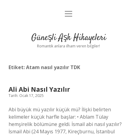
menüyü
Anasayfa
aç
Gizlilik Politikası
Güneşli Aşk Hikayeleri
Yasal Uyarı
Romantik anlara ilham veren bilgiler!
Hakkımızda
Etiket:
Atam nasıl yazılır TDK
Ali Abi Nasıl Yazılır
Tarih: Ocak 17, 2025
Abi büyük mü yazılır küçük mü? İlişki belirten
kelimeler küçük harfle başlar: • Ablam Tülay
hemşirelik bölümüne geldi. İsmail abi nasıl yazılır?
İsmail Abi (24 Mayıs 1977, Kireçburnu, İstanbul