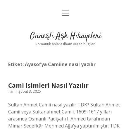
menüyü
Anasayfa
aç
Gizlilik Politikası
Güneşli Aşk Hikayeleri
Yasal Uyarı
Romantik anlara ilham veren bilgiler!
Hakkımızda
Etiket:
Ayasofya Camiine nasıl yazılır
Cami Isimleri Nasıl Yazılır
Tarih: Şubat 3, 2025
Sultan Ahmet Camii nasıl yazılır TDK? Sultan Ahmet
Camii veya Sultanahmet Camii, 1609-1617 yılları
arasında Osmanlı Padişahı I. Ahmed tarafından
Mimar Sedefkâr Mehmed Ağa’ya yaptırılmıştır. TDK