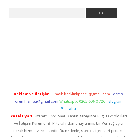
Arama
yeni giriş
Betexper giriş adresi güncellendi
betexper.xyz
hilton
Reklam ve İletişim:
E-mail:
backlinkpaneli@gmail.com
Teams:
forumhizmeti@gmail.com
Whatsapp: 0262 606 0 726
Telegram:
@karabul
Yasal Uyarı:
Sitemiz, 5651 Sayılı Kanun gereğince Bilgi Teknolojileri
ve İletişim Kurumu (BTK) tarafından onaylanmış bir Yer Sağlayıcı
olarak hizmet vermektedir. Bu nedenle, sitedeki içerikleri proaktif