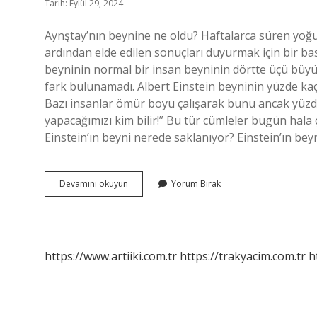
Tarih: Eylül 29, 2024
Aynştay’nın beynine ne oldu? Haftalarca süren yoğun
ardından elde edilen sonuçları duyurmak için bir bası
beyninin normal bir insan beyninin dörtte üçü büyük
fark bulunamadı. Albert Einstein beyninin yüzde kaçın
Bazı insanlar ömür boyu çalışarak bunu ancak yüzde 
yapacağımızı kim bilir!” Bu tür cümleler bugün hal
Einstein’ın beyni nerede saklanıyor? Einstein’ın b
Einstein
Devamını okuyun
Yorum Bırak
Beynini
Kim
Aldı
https://www.artiiki.com.tr
https://trakyacim.com.tr
h