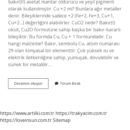
bakır(II) asetat mantar öldürücü ve yeşil pigment
olarak kullanılmıştır. Cu +2 mi? Bunlara ağır metaller
denir. Bileşiklerinde sadece +2 (Fe+2, Fe+3, Cu+1,
Cu+2…) değerliğini alabilirler. CuO2 nedir? Bakır(I)
oksit, Cu2O formülüne sahip başka bir bakır-kararlı
bileşiktir. Bu formda Cu, Cu + 1 formundadır. Cu
hangi malzeme? Bakır, sembolü Cu, atom numarası
29 olan kimyasal bir elementtir. Çok yüksek ısı ve
elektrik iletkenliğine sahip, yumuşak, dövülebilir ve
sünek bir metaldir.…
Cu
Devamını okuyun
Yorum Bırak
2
Ne
Demek
https://www.artiiki.com.tr
https://trakyacim.com.tr
https://loveinsun.com.tr
Sitemap