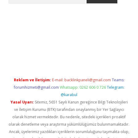
eni giriş
Betexper giriş adresi güncellendi
betexper.xyz
hiltonb
Reklam ve İletişim:
E-mail:
backlinkpaneli@gmail.com
Teams:
forumhizmeti@gmail.com
Whatsapp: 0262 606 0 726
Telegram:
@karabul
Yasal Uyarı:
Sitemiz, 5651 Sayılı Kanun gereğince Bilgi Teknolojileri
ve İletişim Kurumu (BTK) tarafından onaylanmış bir Yer Sağlayıcı
olarak hizmet vermektedir. Bu nedenle, sitedeki içerikleri proaktif
olarak denetleme veya araştırma yükümlülüğümüz bulunmamaktadır.
Ancak, üyelerimiz yazdıkları içeriklerin sorumluluğunu taşımakta olup,