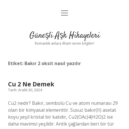
menüyü
Anasayfa
aç
Gizlilik Politikası
Güneşli Aşk Hikayeleri
Yasal Uyarı
Romantik anlara ilham veren bilgiler!
Hakkımızda
Etiket:
Bakır 2 oksit nasıl yazılır
Cu 2 Ne Demek
Tarih: Aralık 30, 2024
Cu2 nedir? Bakır, sembolü Cu ve atom numarası 29
olan bir kimyasal elementtir. Susuz bakır(II) asetat
koyu yeşil kristal bir katıdır, Cu2(OAc)4(H2O)2 ise
daha mavimsi yeşildir. Antik çağlardan beri bir tür