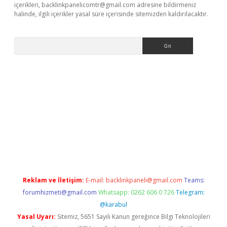
içerikleri,
backlinkpanelicomtr@gmail.com
adresine bildirmeniz
halinde, ilgili içerikler yasal süre içerisinde sitemizden kaldırılacaktır.
Arama
eni giriş
Betexper giriş adresi güncellendi
betexper.xyz
hiltonb
Reklam ve İletişim:
E-mail:
backlinkpaneli@gmail.com
Teams:
forumhizmeti@gmail.com
Whatsapp: 0262 606 0 726
Telegram:
@karabul
Yasal Uyarı:
Sitemiz, 5651 Sayılı Kanun gereğince Bilgi Teknolojileri