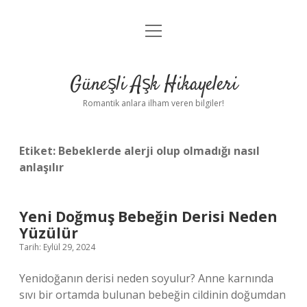
menüyü
Anasayfa
aç
Gizlilik Politikası
Güneşli Aşk Hikayeleri
Yasal Uyarı
Romantik anlara ilham veren bilgiler!
Hakkımızda
Etiket:
Bebeklerde alerji olup olmadığı nasıl
anlaşılır
Yeni Doğmuş Bebeğin Derisi Neden
Yüzülür
Tarih: Eylül 29, 2024
Yenidoğanın derisi neden soyulur? Anne karnında
sıvı bir ortamda bulunan bebeğin cildinin doğumdan