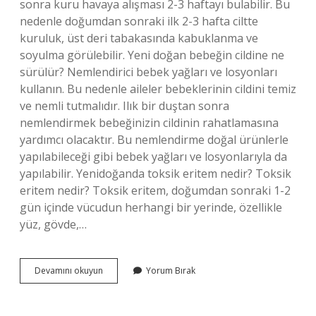
sonra kuru havaya alışması 2-3 haftayı bulabilir. Bu
nedenle doğumdan sonraki ilk 2-3 hafta ciltte
kuruluk, üst deri tabakasında kabuklanma ve
soyulma görülebilir. Yeni doğan bebeğin cildine ne
sürülür? Nemlendirici bebek yağları ve losyonları
kullanın. Bu nedenle aileler bebeklerinin cildini temiz
ve nemli tutmalıdır. Ilık bir duştan sonra
nemlendirmek bebeğinizin cildinin rahatlamasına
yardımcı olacaktır. Bu nemlendirme doğal ürünlerle
yapılabileceği gibi bebek yağları ve losyonlarıyla da
yapılabilir. Yenidoğanda toksik eritem nedir? Toksik
eritem nedir? Toksik eritem, doğumdan sonraki 1-2
gün içinde vücudun herhangi bir yerinde, özellikle
yüz, gövde,…
Yeni
Devamını okuyun
Yorum Bırak
Doğmuş
Bebeğin
Derisi