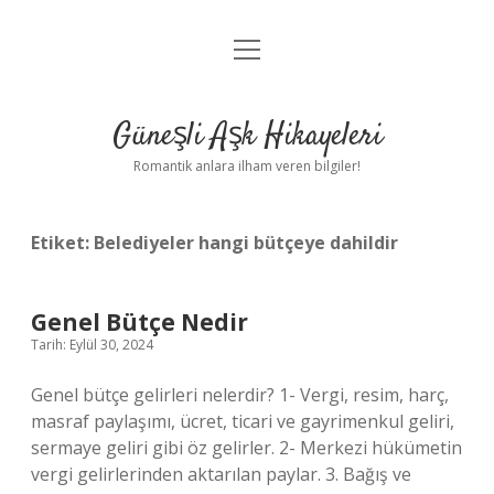
menüyü
Anasayfa
aç
Gizlilik Politikası
Güneşli Aşk Hikayeleri
Yasal Uyarı
Romantik anlara ilham veren bilgiler!
Hakkımızda
Etiket:
Belediyeler hangi bütçeye dahildir
Genel Bütçe Nedir
Tarih: Eylül 30, 2024
Genel bütçe gelirleri nelerdir? 1- Vergi, resim, harç,
masraf paylaşımı, ücret, ticari ve gayrimenkul geliri,
sermaye geliri gibi öz gelirler. 2- Merkezi hükümetin
vergi gelirlerinden aktarılan paylar. 3. Bağış ve