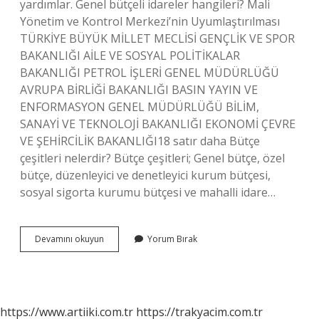
yardımlar. Genel bütçeli idareler hangileri? Mali
Yönetim ve Kontrol Merkezi’nin Uyumlaştırılması
TÜRKİYE BÜYÜK MİLLET MECLİSİ GENÇLİK VE SPOR
BAKANLIĞI AİLE VE SOSYAL POLİTİKALAR
BAKANLIĞI PETROL İŞLERİ GENEL MÜDÜRLÜĞÜ
AVRUPA BİRLİĞİ BAKANLIĞI BASIN YAYIN VE
ENFORMASYON GENEL MÜDÜRLÜĞÜ BİLİM,
SANAYİ VE TEKNOLOJİ BAKANLIĞI EKONOMİ ÇEVRE
VE ŞEHİRCİLİK BAKANLIĞI18 satır daha Bütçe
çeşitleri nelerdir? Bütçe çeşitleri; Genel bütçe, özel
bütçe, düzenleyici ve denetleyici kurum bütçesi,
sosyal sigorta kurumu bütçesi ve mahalli idare…
Genel
Devamını okuyun
Yorum Bırak
Bütçe
Nedir
https://www.artiiki.com.tr
https://trakyacim.com.tr