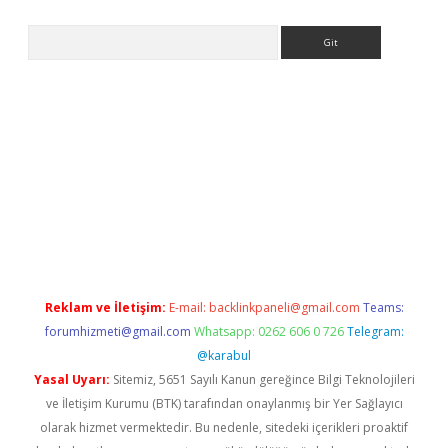
Arama
eni giriş
Betexper giriş adresi güncellendi
betexper.xyz
hilton
Reklam ve İletişim:
E-mail:
backlinkpaneli@gmail.com
Teams:
forumhizmeti@gmail.com
Whatsapp: 0262 606 0 726
Telegram:
@karabul
Yasal Uyarı:
Sitemiz, 5651 Sayılı Kanun gereğince Bilgi Teknolojileri
ve İletişim Kurumu (BTK) tarafından onaylanmış bir Yer Sağlayıcı
olarak hizmet vermektedir. Bu nedenle, sitedeki içerikleri proaktif