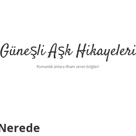
Güneşli Aşk Hikayeler
Romantik anlara ilham veren bilgiler!
 Nerede