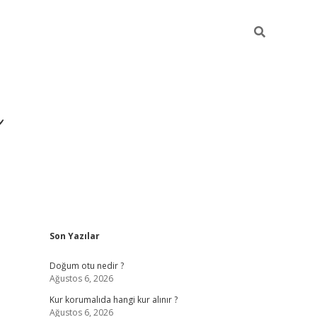
i
Sidebar
Son Yazılar
betci
vdcasino giriş
ilbet casino
ilbet yeni giriş
Doğum otu nedir ?
Ağustos 6, 2026
Kur korumalıda hangi kur alınır ?
Ağustos 6, 2026