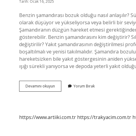
Tarih: Ocak 16, 2025
Benzin şamandırası bozuk olduğu nasıl anlaşılır? S
olarak düşüyor ve yükseliyorsa veya belirli bir seviye
Şamandıranın düzgün hareket etmesi gerektiğinden
gösterebilir. Benzin şamandırasını kim değiştirir? 
değiştirilir? Yakıt şamandırasının değiştirilmesi pro
boşaltılmalı ve yenisi takılmalıdır. Şamandıra bozul
hareketsizken bile yakıt göstergesinin aniden yükselip
ışığı sürekli yanıyorsa ve depoda yeterli yakıt old
Benzin
Devamını okuyun
Yorum Bırak
Şamandırası
Nerede
https://www.artiiki.com.tr
https://trakyacim.com.tr
h