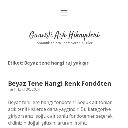
menüyü
Anasayfa
aç
Gizlilik Politikası
Güneşli Aşk Hikayeleri
Yasal Uyarı
Romantik anlara ilham veren bilgiler!
Hakkımızda
Etiket:
Beyaz tene hangi ruj yakışır
Beyaz Tene Hangi Renk Fondöten
Tarih: Eylül 30, 2024
Beyaz tenlilere hangi fondöten? Soğuk alt tonlar
açık tenli kişilerde daha yaygındır. Bu kategoriye
giriyorsanız, soğuk alt tonlu fondötenler seçerek
cildinizin doğal ışıltısını artırabilirsiniz.