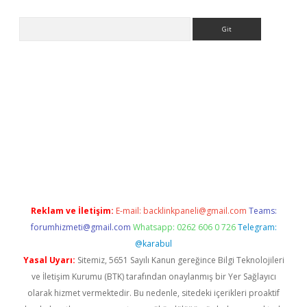
Arama
t yeni giriş
Betexper giriş adresi güncellendi
betexper.xyz
hilt
Reklam ve İletişim:
E-mail:
backlinkpaneli@gmail.com
Teams:
forumhizmeti@gmail.com
Whatsapp: 0262 606 0 726
Telegram:
@karabul
Yasal Uyarı:
Sitemiz, 5651 Sayılı Kanun gereğince Bilgi Teknolojileri
ve İletişim Kurumu (BTK) tarafından onaylanmış bir Yer Sağlayıcı
olarak hizmet vermektedir. Bu nedenle, sitedeki içerikleri proaktif