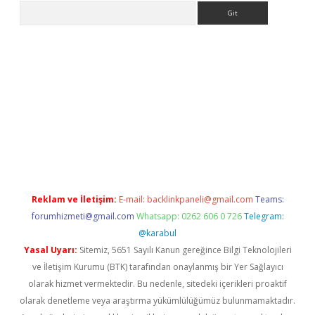
Arama
sino
ilbet yeni giriş
Betexper giriş adresi güncellendi
betexper.
Reklam ve İletişim:
E-mail:
backlinkpaneli@gmail.com
Teams:
forumhizmeti@gmail.com
Whatsapp: 0262 606 0 726
Telegram:
@karabul
Yasal Uyarı:
Sitemiz, 5651 Sayılı Kanun gereğince Bilgi Teknolojileri
ve İletişim Kurumu (BTK) tarafından onaylanmış bir Yer Sağlayıcı
olarak hizmet vermektedir. Bu nedenle, sitedeki içerikleri proaktif
olarak denetleme veya araştırma yükümlülüğümüz bulunmamaktadır.