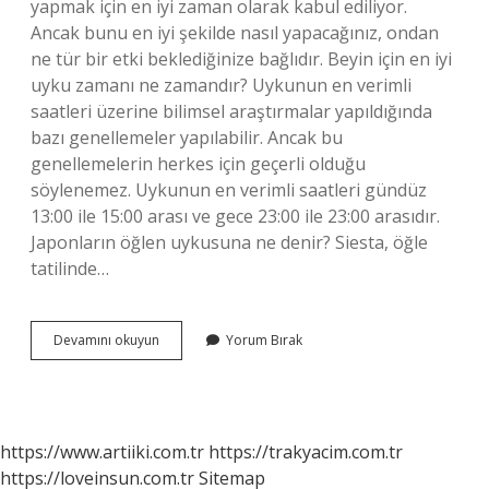
yapmak için en iyi zaman olarak kabul ediliyor.
Ancak bunu en iyi şekilde nasıl yapacağınız, ondan
ne tür bir etki beklediğinize bağlıdır. Beyin için en iyi
uyku zamanı ne zamandır? Uykunun en verimli
saatleri üzerine bilimsel araştırmalar yapıldığında
bazı genellemeler yapılabilir. Ancak bu
genellemelerin herkes için geçerli olduğu
söylenemez. Uykunun en verimli saatleri gündüz
13:00 ile 15:00 arası ve gece 23:00 ile 23:00 arasıdır.
Japonların öğlen uykusuna ne denir? Siesta, öğle
tatilinde…
Öğlen
Devamını okuyun
Yorum Bırak
Uykusu
Neden
Önemli
https://www.artiiki.com.tr
https://trakyacim.com.tr
https://loveinsun.com.tr
Sitemap