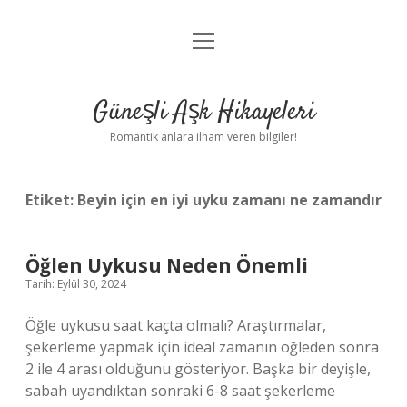
menüyü
Anasayfa
aç
Gizlilik Politikası
Güneşli Aşk Hikayeleri
Yasal Uyarı
Romantik anlara ilham veren bilgiler!
Hakkımızda
Etiket:
Beyin için en iyi uyku zamanı ne zamandır
Öğlen Uykusu Neden Önemli
Tarih: Eylül 30, 2024
Öğle uykusu saat kaçta olmalı? Araştırmalar,
şekerleme yapmak için ideal zamanın öğleden sonra
2 ile 4 arası olduğunu gösteriyor. Başka bir deyişle,
sabah uyandıktan sonraki 6-8 saat şekerleme