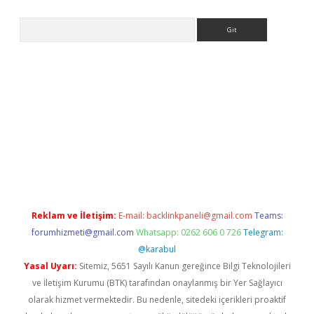
Arama
eni giriş
Betexper giriş adresi güncellendi
betexper.xyz
hilton
Reklam ve İletişim:
E-mail:
backlinkpaneli@gmail.com
Teams:
forumhizmeti@gmail.com
Whatsapp: 0262 606 0 726
Telegram:
@karabul
Yasal Uyarı:
Sitemiz, 5651 Sayılı Kanun gereğince Bilgi Teknolojileri
ve İletişim Kurumu (BTK) tarafından onaylanmış bir Yer Sağlayıcı
olarak hizmet vermektedir. Bu nedenle, sitedeki içerikleri proaktif