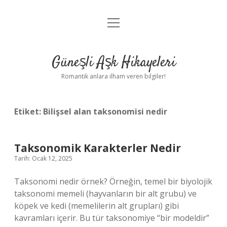
menüyü
Anasayfa
aç
Gizlilik Politikası
Güneşli Aşk Hikayeleri
Yasal Uyarı
Romantik anlara ilham veren bilgiler!
Hakkımızda
Etiket:
Bilişsel alan taksonomisi nedir
Taksonomik Karakterler Nedir
Tarih: Ocak 12, 2025
Taksonomi nedir örnek? Örneğin, temel bir biyolojik
taksonomi memeli (hayvanların bir alt grubu) ve
köpek ve kedi (memelilerin alt grupları) gibi
kavramları içerir. Bu tür taksonomiye “bir modeldir”