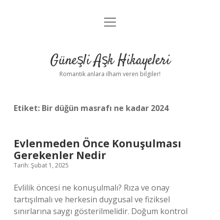
menüyü
Anasayfa
aç
Gizlilik Politikası
Güneşli Aşk Hikayeleri
Yasal Uyarı
Romantik anlara ilham veren bilgiler!
Hakkımızda
Etiket:
Bir düğün masrafı ne kadar 2024
Evlenmeden Önce Konuşulması
Gerekenler Nedir
Tarih: Şubat 1, 2025
Evlilik öncesi ne konuşulmalı? Rıza ve onay
tartışılmalı ve herkesin duygusal ve fiziksel
sınırlarına saygı gösterilmelidir. Doğum kontrol