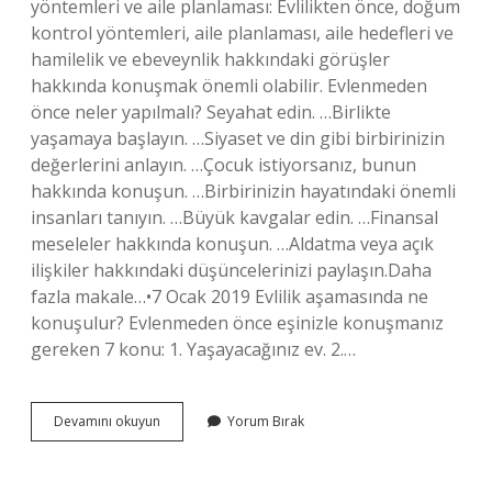
yöntemleri ve aile planlaması: Evlilikten önce, doğum
kontrol yöntemleri, aile planlaması, aile hedefleri ve
hamilelik ve ebeveynlik hakkındaki görüşler
hakkında konuşmak önemli olabilir. Evlenmeden
önce neler yapılmalı? Seyahat edin. …Birlikte
yaşamaya başlayın. …Siyaset ve din gibi birbirinizin
değerlerini anlayın. …Çocuk istiyorsanız, bunun
hakkında konuşun. …Birbirinizin hayatındaki önemli
insanları tanıyın. …Büyük kavgalar edin. …Finansal
meseleler hakkında konuşun. …Aldatma veya açık
ilişkiler hakkındaki düşüncelerinizi paylaşın.Daha
fazla makale…•7 Ocak 2019 Evlilik aşamasında ne
konuşulur? Evlenmeden önce eşinizle konuşmanız
gereken 7 konu: 1. Yaşayacağınız ev. 2.…
Evlenmeden
Devamını okuyun
Yorum Bırak
Önce
Konuşulması
Gerekenler