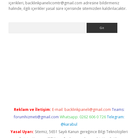
içerikleri,
backlinkpanelicomtr@gmail.com
adresine bildirmeniz
halinde, ilgili içerikler yasal süre içerisinde sitemizden kaldırılacaktır.
Arama
yeni giriş
Betexper giriş adresi güncellendi
betexper.xyz
hilton
Reklam ve İletişim:
E-mail:
backlinkpaneli@gmail.com
Teams:
forumhizmeti@gmail.com
Whatsapp: 0262 606 0 726
Telegram:
@karabul
Yasal Uyarı:
Sitemiz, 5651 Sayılı Kanun gereğince Bilgi Teknolojileri