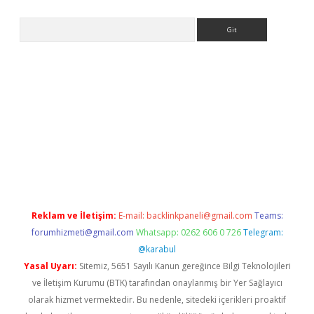
Arama
yeni giriş
Betexper giriş adresi güncellendi
betexper.xyz
hilton
Reklam ve İletişim:
E-mail:
backlinkpaneli@gmail.com
Teams:
forumhizmeti@gmail.com
Whatsapp: 0262 606 0 726
Telegram:
@karabul
Yasal Uyarı:
Sitemiz, 5651 Sayılı Kanun gereğince Bilgi Teknolojileri
ve İletişim Kurumu (BTK) tarafından onaylanmış bir Yer Sağlayıcı
olarak hizmet vermektedir. Bu nedenle, sitedeki içerikleri proaktif