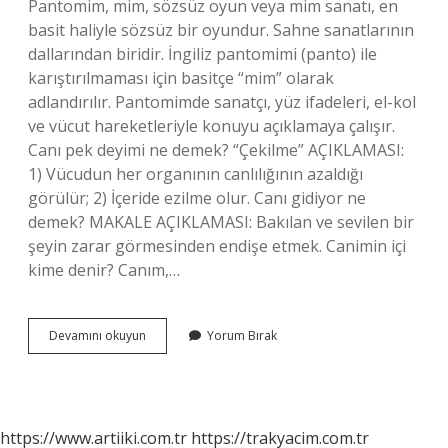
Pantomim, mim, sözsüz oyun veya mim sanatı, en
basit haliyle sözsüz bir oyundur. Sahne sanatlarının
dallarından biridir. İngiliz pantomimi (panto) ile
karıştırılmaması için basitçe “mim” olarak
adlandırılır. Pantomimde sanatçı, yüz ifadeleri, el-kol
ve vücut hareketleriyle konuyu açıklamaya çalışır.
Canı pek deyimi ne demek? “Çekilme” AÇIKLAMASI:
1) Vücudun her organının canlılığının azaldığı
görülür; 2) İçeride ezilme olur. Canı gidiyor ne
demek? MAKALE AÇIKLAMASI: Bakılan ve sevilen bir
şeyin zarar görmesinden endişe etmek. Canimin içi
kime denir? Canım,…
Canıyla
Devamını okuyun
Yorum Bırak
Oynamak
Ne
Demek
https://www.artiiki.com.tr
https://trakyacim.com.tr