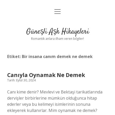
menüyü
Anasayfa
aç
Gizlilik Politikası
Güneşli Aşk Hikayeleri
Yasal Uyarı
Romantik anlara ilham veren bilgiler!
Hakkımızda
Etiket:
Bir insana canım demek ne demek
Canıyla Oynamak Ne Demek
Tarih: Eylül 30, 2024
Canı kime denir? Mevlevi ve Bektaşi tarikatlarında
dervişler birbirlerine mümkün olduğunca hitap
ederler veya bu kelimeyi isimlerinin sonuna
ekleyerek kullanırlar. Mim oynamak ne demek?