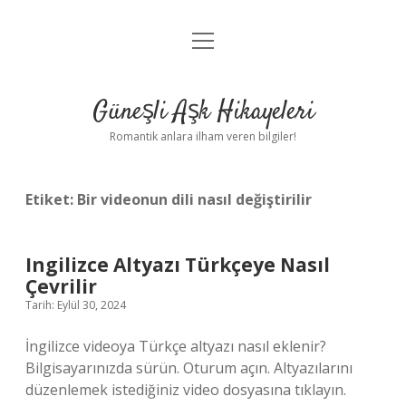
menüyü
Anasayfa
aç
Gizlilik Politikası
Güneşli Aşk Hikayeleri
Yasal Uyarı
Romantik anlara ilham veren bilgiler!
Hakkımızda
Etiket:
Bir videonun dili nasıl değiştirilir
Ingilizce Altyazı Türkçeye Nasıl
Çevrilir
Tarih: Eylül 30, 2024
İngilizce videoya Türkçe altyazı nasıl eklenir?
Bilgisayarınızda sürün. Oturum açın. Altyazılarını
düzenlemek istediğiniz video dosyasına tıklayın.