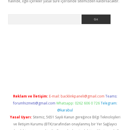
halinde, ilgili içerikler yasal süre içerisinde sitemizden kaldırılacaktır.
Arama
yeni giriş
Betexper giriş adresi güncellendi
betexper.xyz
hilton
Reklam ve İletişim:
E-mail:
backlinkpaneli@gmail.com
Teams:
forumhizmeti@gmail.com
Whatsapp: 0262 606 0 726
Telegram:
@karabul
Yasal Uyarı:
Sitemiz, 5651 Sayılı Kanun gereğince Bilgi Teknolojileri
ve İletişim Kurumu (BTK) tarafından onaylanmış bir Yer Sağlayıcı