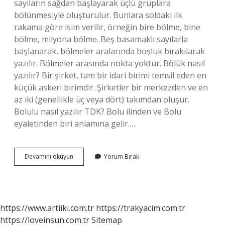
sayıların sağdan başlayarak üçlü gruplara
bölünmesiyle oluşturulur. Bunlara soldaki ilk
rakama göre isim verilir, örneğin bire bölme, bine
bölme, milyona bölme. Beş basamaklı sayılarla
başlanarak, bölmeler aralarında boşluk bırakılarak
yazılır. Bölmeler arasında nokta yoktur. Bölük nasıl
yazılır? Bir şirket, tam bir idari birimi temsil eden en
küçük askeri birimdir. Şirketler bir merkezden ve en
az iki (genellikle üç veya dört) takımdan oluşur.
Bolulu nasıl yazılır TDK? Bolu ilinden ve Bolu
eyaletinden biri anlamına gelir.…
Bölük
Devamını okuyun
Yorum Bırak
Nasıl
Yazilir
https://www.artiiki.com.tr
https://trakyacim.com.tr
https://loveinsun.com.tr
Sitemap