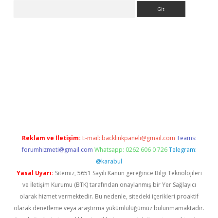
Arama
eni giriş
Betexper giriş adresi güncellendi
betexper.xyz
hilton
Reklam ve İletişim:
E-mail:
backlinkpaneli@gmail.com
Teams:
forumhizmeti@gmail.com
Whatsapp: 0262 606 0 726
Telegram:
@karabul
Yasal Uyarı:
Sitemiz, 5651 Sayılı Kanun gereğince Bilgi Teknolojileri
ve İletişim Kurumu (BTK) tarafından onaylanmış bir Yer Sağlayıcı
olarak hizmet vermektedir. Bu nedenle, sitedeki içerikleri proaktif
olarak denetleme veya araştırma yükümlülüğümüz bulunmamaktadır.