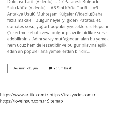
Dolması Tarifi (Videolu) . .. #7 Patatesli Bulgurlu
Sulu Köfte (Videolu) … #8 Sini Köfte Tarifi. … #9
Antakya Usulü Muhteşem Külçeler (Videolu)Daha
fazla makale… Bulgur neyle iyi gider? Patates, et,
domates sosu, yoğurt popüler yiyeceklerdir. Hepsini
Çökertme kebabı veya bulgur pilavı ile birlikte servis
edebilirsiniz. Adını saray mutfağından alan bu yemek
hem ucuz hem de lezzetlidir ve bulgur pilavına eşlik
eden en popüler ana yemeklerden biridir.…
Bulgurla
Devamını okuyun
Yorum Bırak
Pratik
Ne
Yapılır
https://www.artiiki.com.tr
https://trakyacim.com.tr
https://loveinsun.com.tr
Sitemap