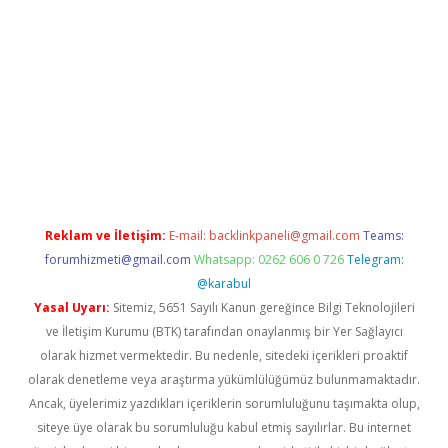
eni giriş
Betexper giriş adresi güncellendi
betexper.xyz
hiltonb
Reklam ve İletişim:
E-mail:
backlinkpaneli@gmail.com
Teams:
forumhizmeti@gmail.com
Whatsapp: 0262 606 0 726
Telegram:
@karabul
Yasal Uyarı:
Sitemiz, 5651 Sayılı Kanun gereğince Bilgi Teknolojileri
ve İletişim Kurumu (BTK) tarafından onaylanmış bir Yer Sağlayıcı
olarak hizmet vermektedir. Bu nedenle, sitedeki içerikleri proaktif
olarak denetleme veya araştırma yükümlülüğümüz bulunmamaktadır.
Ancak, üyelerimiz yazdıkları içeriklerin sorumluluğunu taşımakta olup,
siteye üye olarak bu sorumluluğu kabul etmiş sayılırlar. Bu internet