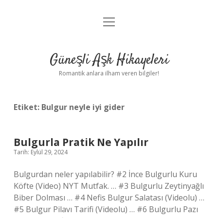
menüyü
Anasayfa
aç
Gizlilik Politikası
Güneşli Aşk Hikayeleri
Yasal Uyarı
Romantik anlara ilham veren bilgiler!
Hakkımızda
Etiket:
Bulgur neyle iyi gider
Bulgurla Pratik Ne Yapılır
Tarih: Eylül 29, 2024
Bulgurdan neler yapılabilir? #2 İnce Bulgurlu Kuru
Köfte (Video) NYT Mutfak. … #3 Bulgurlu Zeytinyağlı
Biber Dolması … #4 Nefis Bulgur Salatası (Videolu) …
#5 Bulgur Pilavı Tarifi (Videolu) … #6 Bulgurlu Pazı