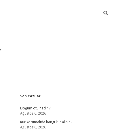
i
Sidebar
Son Yazılar
betci
vdcasino giriş
ilbet casino
ilbet yeni giri
Doğum otu nedir ?
Ağustos 6, 2026
Kur korumalıda hangi kur alınır ?
Ağustos 6, 2026