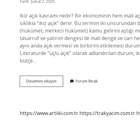
Tarih: Şubat 2, 2025
İkiz açık kavramı nedir? Bir ekonominin hem mali a
sıklıkla “ikiz açık” denir. Bu terimin iki unsurundan 
(hükümet, merkezi hükümet) kamu gelirini aştığı mik
tasarruf ve yatırım dengesi ile mali denge ve cari 
aynı anda açık vermesi ve birbirini etkilemesi duru
Literatürde “üçlü açık” olarak adlandırılan durum, ik
bütçe…
Ikiz
Devamını okuyun
Yorum Bırak
Ve
Üçüz
Açık
Nedir
https://www.artiiki.com.tr
https://trakyacim.com.tr
h