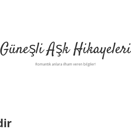
Güneşli Aşk Hikayeler
Romantik anlara ilham veren bilgiler!
dir