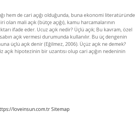
çığı hem de cari açığı olduğunda, buna ekonomi literatüründe
biri olan mali açık (bütçe açığı), kamu harcamalarının
tarı ifade eder. Ucuz açık nedir? Üçlü açık; Bu kavram, özel
hesabın açık vermesi durumunda kullanılır. Bu üç dengenin
muna üçlü açık denir (Eğilmez, 2006). Üçüz açık ne demek?
iz açık hipotezinin bir uzantısı olup cari açığın nedeninin
ttps://loveinsun.com.tr
Sitemap