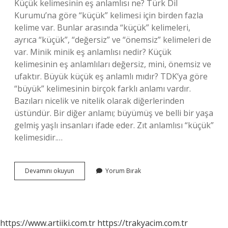
Küçük kelimesinin eş anlamlısı ne? Türk Dil
Kurumu’na göre “küçük” kelimesi için birden fazla
kelime var. Bunlar arasında “küçük” kelimeleri,
ayrıca “küçük”, “değersiz” ve “önemsiz” kelimeleri de
var. Minik minik eş anlamlısı nedir? Küçük
kelimesinin eş anlamlıları değersiz, mini, önemsiz ve
ufaktır. Büyük küçük eş anlamlı mıdır? TDK’ya göre
“büyük” kelimesinin birçok farklı anlamı vardır.
Bazıları nicelik ve nitelik olarak diğerlerinden
üstündür. Bir diğer anlamı; büyümüş ve belli bir yaşa
gelmiş yaşlı insanları ifade eder. Zıt anlamlısı “küçük”
kelimesidir.…
Küçük
Devamını okuyun
Yorum Bırak
Küçük
Kelimesinin
Eş
Anlamlısı
Nedir
https://www.artiiki.com.tr
https://trakyacim.com.tr