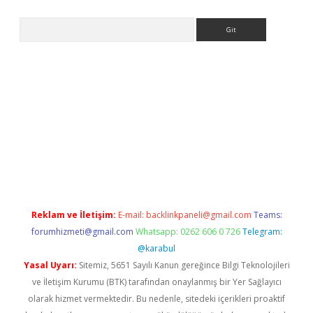
Arama
eni giriş
Betexper giriş adresi güncellendi
betexper.xyz
hiltonb
Reklam ve İletişim:
E-mail:
backlinkpaneli@gmail.com
Teams:
forumhizmeti@gmail.com
Whatsapp: 0262 606 0 726
Telegram:
@karabul
Yasal Uyarı:
Sitemiz, 5651 Sayılı Kanun gereğince Bilgi Teknolojileri
ve İletişim Kurumu (BTK) tarafından onaylanmış bir Yer Sağlayıcı
olarak hizmet vermektedir. Bu nedenle, sitedeki içerikleri proaktif