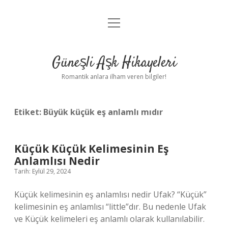
menüyü
Anasayfa
aç
Gizlilik Politikası
Güneşli Aşk Hikayeleri
Yasal Uyarı
Romantik anlara ilham veren bilgiler!
Hakkımızda
Etiket:
Büyük küçük eş anlamlı mıdır
Küçük Küçük Kelimesinin Eş
Anlamlısı Nedir
Tarih: Eylül 29, 2024
Küçük kelimesinin eş anlamlısı nedir Ufak? “Küçük”
kelimesinin eş anlamlısı “little”dır. Bu nedenle Ufak
ve Küçük kelimeleri eş anlamlı olarak kullanılabilir.