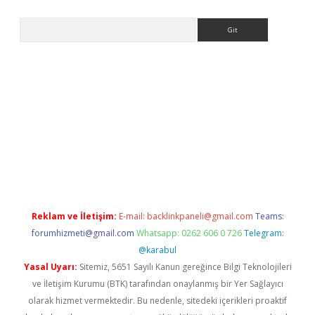
Arama
eni giriş
Betexper giriş adresi güncellendi
betexper.xyz
hilton
Reklam ve İletişim:
E-mail:
backlinkpaneli@gmail.com
Teams:
forumhizmeti@gmail.com
Whatsapp: 0262 606 0 726
Telegram:
@karabul
Yasal Uyarı:
Sitemiz, 5651 Sayılı Kanun gereğince Bilgi Teknolojileri
ve İletişim Kurumu (BTK) tarafından onaylanmış bir Yer Sağlayıcı
olarak hizmet vermektedir. Bu nedenle, sitedeki içerikleri proaktif