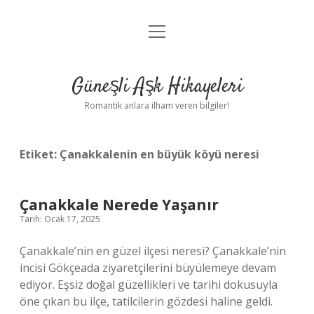
menüyü
Anasayfa
aç
Gizlilik Politikası
Güneşli Aşk Hikayeleri
Yasal Uyarı
Romantik anlara ilham veren bilgiler!
Hakkımızda
Etiket:
Çanakkalenin en büyük köyü neresi
Çanakkale Nerede Yaşanır
Tarih: Ocak 17, 2025
Çanakkale’nin en güzel ilçesi neresi? Çanakkale’nin
incisi Gökçeada ziyaretçilerini büyülemeye devam
ediyor. Eşsiz doğal güzellikleri ve tarihi dokusuyla
öne çıkan bu ilçe, tatilcilerin gözdesi haline geldi.