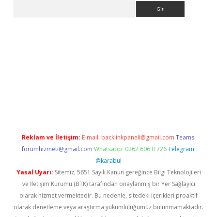
Arama
eni giriş
Betexper giriş adresi güncellendi
betexper.xyz
hilton
Reklam ve İletişim:
E-mail:
backlinkpaneli@gmail.com
Teams:
forumhizmeti@gmail.com
Whatsapp: 0262 606 0 726
Telegram:
@karabul
Yasal Uyarı:
Sitemiz, 5651 Sayılı Kanun gereğince Bilgi Teknolojileri
ve İletişim Kurumu (BTK) tarafından onaylanmış bir Yer Sağlayıcı
olarak hizmet vermektedir. Bu nedenle, sitedeki içerikleri proaktif
olarak denetleme veya araştırma yükümlülüğümüz bulunmamaktadır.