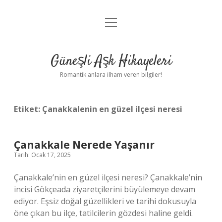
menüyü
Anasayfa
aç
Gizlilik Politikası
Güneşli Aşk Hikayeleri
Yasal Uyarı
Romantik anlara ilham veren bilgiler!
Hakkımızda
Etiket:
Çanakkalenin en güzel ilçesi neresi
Çanakkale Nerede Yaşanır
Tarih: Ocak 17, 2025
Çanakkale’nin en güzel ilçesi neresi? Çanakkale’nin
incisi Gökçeada ziyaretçilerini büyülemeye devam
ediyor. Eşsiz doğal güzellikleri ve tarihi dokusuyla
öne çıkan bu ilçe, tatilcilerin gözdesi haline geldi.