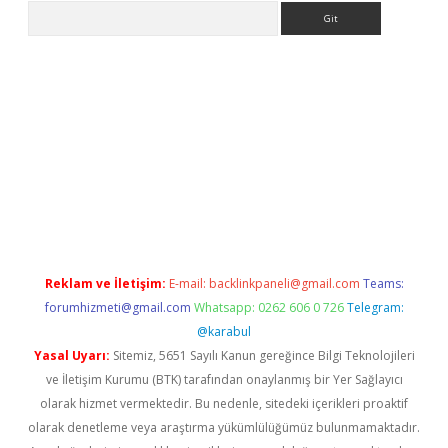
Arama
 yeni giriş
Betexper giriş adresi güncellendi
betexper.xyz
hilto
Reklam ve İletişim:
E-mail:
backlinkpaneli@gmail.com
Teams:
forumhizmeti@gmail.com
Whatsapp: 0262 606 0 726
Telegram:
@karabul
Yasal Uyarı:
Sitemiz, 5651 Sayılı Kanun gereğince Bilgi Teknolojileri
ve İletişim Kurumu (BTK) tarafından onaylanmış bir Yer Sağlayıcı
olarak hizmet vermektedir. Bu nedenle, sitedeki içerikleri proaktif
olarak denetleme veya araştırma yükümlülüğümüz bulunmamaktadır.