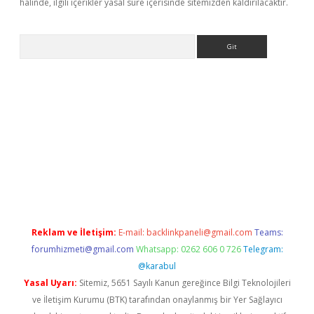
halinde, ilgili içerikler yasal süre içerisinde sitemizden kaldırılacaktır.
Arama
yeni giriş
Betexper giriş adresi güncellendi
betexper.xyz
hilton
Reklam ve İletişim:
E-mail:
backlinkpaneli@gmail.com
Teams:
forumhizmeti@gmail.com
Whatsapp: 0262 606 0 726
Telegram:
@karabul
Yasal Uyarı:
Sitemiz, 5651 Sayılı Kanun gereğince Bilgi Teknolojileri
ve İletişim Kurumu (BTK) tarafından onaylanmış bir Yer Sağlayıcı