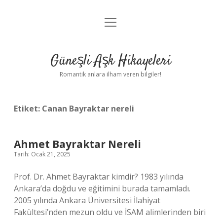
menüyü
Anasayfa
aç
Gizlilik Politikası
Güneşli Aşk Hikayeleri
Yasal Uyarı
Romantik anlara ilham veren bilgiler!
Hakkımızda
Etiket:
Canan Bayraktar nereli
Ahmet Bayraktar Nereli
Tarih: Ocak 21, 2025
Prof. Dr. Ahmet Bayraktar kimdir? 1983 yılında
Ankara’da doğdu ve eğitimini burada tamamladı.
2005 yılında Ankara Üniversitesi İlahiyat
Fakültesi’nden mezun oldu ve İSAM alimlerinden biri