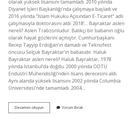
olarak yüksek lisansını tamamladı. 2010 yılında
Diyanet İşleri Başkanlığı’nda çalışmaya başladı ve
2016 yılında “İslam Hukuku Açısından E-Ticaret” adlı
çalışmasıyla doktorasını aldı. 2018’… Bayraktar aslen
nereli? Aslen Trabzonludur. Balıkçı bir babanın oğlu
olarak hayat gözlerini açmıştır. Cumhurbaşkanı
Recep Tayyip Erdoğan’ın damadı ve Teknofest
öncüsü Selçuk Bayraktar’ın babasıdır. Haluk
Bayraktar aslen nereli? Haluk Bayraktar, 1978
yılında İstanbul’da doğdu. 2000 yılında ODTÜ
Endüstri Mühendisliği’nden lisans derecesini aldı.
Aynı alanda yüksek lisansını 2002 yılında Columbia
Üniversitesi’nde tamamladı. 2004…
Ahmet
Devamını okuyun
Yorum Bırak
Bayraktar
Nereli