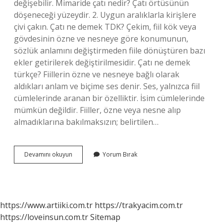
değişebilir. Mimaride çatı nedir? Çatı örtüsünün
döşeneceği yüzeydir. 2. Uygun aralıklarla kirişlere
çivi çakın. Çatı ne demek TDK? Çekim, fiil kök veya
gövdesinin özne ve nesneye göre konumunun,
sözlük anlamını değiştirmeden fiile dönüştüren bazı
ekler getirilerek değiştirilmesidir. Çatı ne demek
türkçe? Fiillerin özne ve nesneye bağlı olarak
aldıkları anlam ve biçime ses denir. Ses, yalnızca fiil
cümlelerinde aranan bir özelliktir. İsim cümlelerinde
mümkün değildir. Fiiller, özne veya nesne alıp
almadıklarına bakılmaksızın; belirtilen…
Çatı
Devamını okuyun
Yorum Bırak
Tanımı
Nedir
https://www.artiiki.com.tr
https://trakyacim.com.tr
https://loveinsun.com.tr
Sitemap