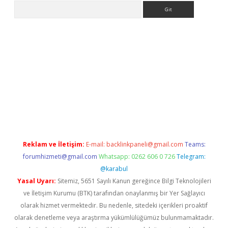
Arama
 yeni giriş
Betexper giriş adresi güncellendi
betexper.xyz
hilto
Reklam ve İletişim:
E-mail:
backlinkpaneli@gmail.com
Teams:
forumhizmeti@gmail.com
Whatsapp: 0262 606 0 726
Telegram:
@karabul
Yasal Uyarı:
Sitemiz, 5651 Sayılı Kanun gereğince Bilgi Teknolojileri
ve İletişim Kurumu (BTK) tarafından onaylanmış bir Yer Sağlayıcı
olarak hizmet vermektedir. Bu nedenle, sitedeki içerikleri proaktif
olarak denetleme veya araştırma yükümlülüğümüz bulunmamaktadır.