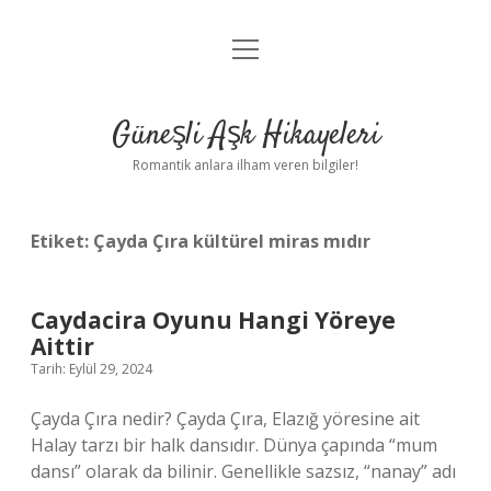
menüyü
Anasayfa
aç
Gizlilik Politikası
Güneşli Aşk Hikayeleri
Yasal Uyarı
Romantik anlara ilham veren bilgiler!
Hakkımızda
Etiket:
Çayda Çıra kültürel miras mıdır
Caydacira Oyunu Hangi Yöreye
Aittir
Tarih: Eylül 29, 2024
Çayda Çıra nedir? Çayda Çıra, Elazığ yöresine ait
Halay tarzı bir halk dansıdır. Dünya çapında “mum
dansı” olarak da bilinir. Genellikle sazsız, “nanay” adı