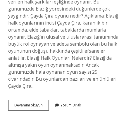
verilen halk şarkıları eşliğinde oynanır. Bu,
günümüzde Elazığ yöresindeki düğünlerde çok
yaygındır. Çayda Çıra oyunu nedir? Açıklama: Elazığ
halk oyunlarının incisi Çayda Çıra, karanlık bir
ortamda, elde tabaklar, tabaklarda mumlarla
oynanır. Elazığ’ın ulusal ve uluslararası tanıtımında
büyük rol oynayan ve adeta sembolü olan bu halk
oyununun doğuşu hakkında çeşitli efsaneler
anlatılır. Elazığ Halk Oyunları Nelerdir? Elazığ’da
altmışa yakın oyun oynanmaktadır. Ancak
günümüzde hala oynanan oyun sayısı 25
civarındadır. Bu oyunlardan bazıları ve en ünlüleri
Çayda Çıra…
Caydacira
Devamını okuyun
Yorum Bırak
Oyunu
Hangi
Yöreye
Aittir