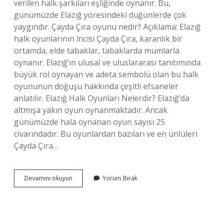
verilen halk şarkıları eşliğinde oynanır. Bu,
günümüzde Elazığ yöresindeki düğünlerde çok
yaygındır. Çayda Çıra oyunu nedir? Açıklama: Elazığ
halk oyunlarının incisi Çayda Çıra, karanlık bir
ortamda, elde tabaklar, tabaklarda mumlarla
oynanır. Elazığ’ın ulusal ve uluslararası tanıtımında
büyük rol oynayan ve adeta sembolü olan bu halk
oyununun doğuşu hakkında çeşitli efsaneler
anlatılır. Elazığ Halk Oyunları Nelerdir? Elazığ’da
altmışa yakın oyun oynanmaktadır. Ancak
günümüzde hala oynanan oyun sayısı 25
civarındadır. Bu oyunlardan bazıları ve en ünlüleri
Çayda Çıra…
Caydacira
Devamını okuyun
Yorum Bırak
Oyunu
Hangi
Yöreye
Aittir