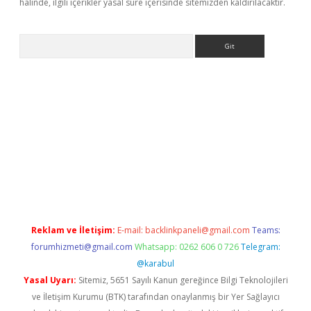
halinde, ilgili içerikler yasal süre içerisinde sitemizden kaldırılacaktır.
Arama
yeni giriş
Betexper giriş adresi güncellendi
betexper.xyz
hilton
Reklam ve İletişim:
E-mail:
backlinkpaneli@gmail.com
Teams:
forumhizmeti@gmail.com
Whatsapp: 0262 606 0 726
Telegram:
@karabul
Yasal Uyarı:
Sitemiz, 5651 Sayılı Kanun gereğince Bilgi Teknolojileri
ve İletişim Kurumu (BTK) tarafından onaylanmış bir Yer Sağlayıcı