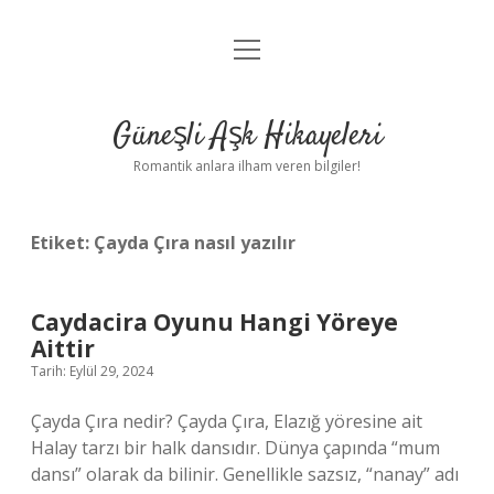
menüyü
Anasayfa
aç
Gizlilik Politikası
Güneşli Aşk Hikayeleri
Yasal Uyarı
Romantik anlara ilham veren bilgiler!
Hakkımızda
Etiket:
Çayda Çıra nasıl yazılır
Caydacira Oyunu Hangi Yöreye
Aittir
Tarih: Eylül 29, 2024
Çayda Çıra nedir? Çayda Çıra, Elazığ yöresine ait
Halay tarzı bir halk dansıdır. Dünya çapında “mum
dansı” olarak da bilinir. Genellikle sazsız, “nanay” adı