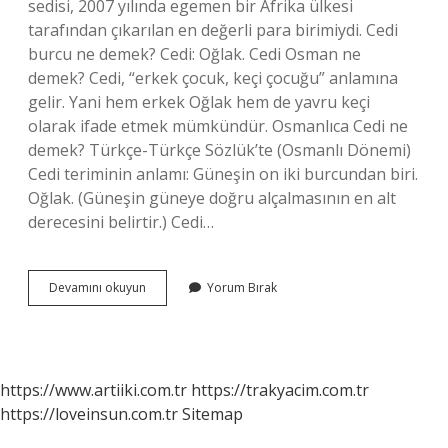
sedisi, 2007 yılında egemen bir Afrika ülkesi
tarafından çıkarılan en değerli para birimiydi. Cedi
burcu ne demek? Cedi: Oğlak. Cedi Osman ne
demek? Cedi, “erkek çocuk, keçi çocuğu” anlamına
gelir. Yani hem erkek Oğlak hem de yavru keçi
olarak ifade etmek mümkündür. Osmanlıca Cedi ne
demek? Türkçe-Türkçe Sözlük’te (Osmanlı Dönemi)
Cedi teriminin anlamı: Güneşin on iki burcundan biri.
Oğlak. (Güneşin güneye doğru alçalmasının en alt
derecesini belirtir.) Cedi…
Oğlak
Devamını okuyun
Yorum Bırak
Cedi
Ne
Demek
https://www.artiiki.com.tr
https://trakyacim.com.tr
https://loveinsun.com.tr
Sitemap