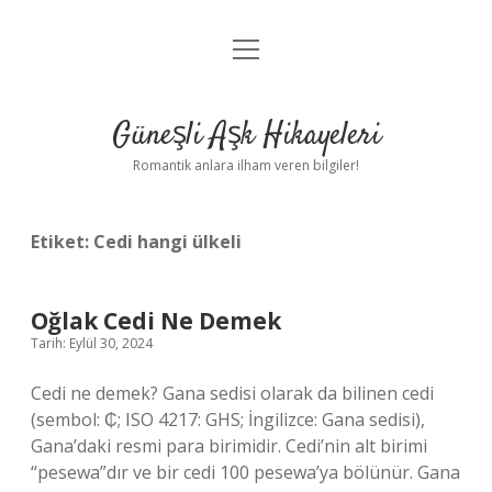
menüyü
Anasayfa
aç
Gizlilik Politikası
Güneşli Aşk Hikayeleri
Yasal Uyarı
Romantik anlara ilham veren bilgiler!
Hakkımızda
Etiket:
Cedi hangi ülkeli
Oğlak Cedi Ne Demek
Tarih: Eylül 30, 2024
Cedi ne demek? Gana sedisi olarak da bilinen cedi
(sembol: ₵; ISO 4217: GHS; İngilizce: Gana sedisi),
Gana’daki resmi para birimidir. Cedi’nin alt birimi
“pesewa”dır ve bir cedi 100 pesewa’ya bölünür. Gana