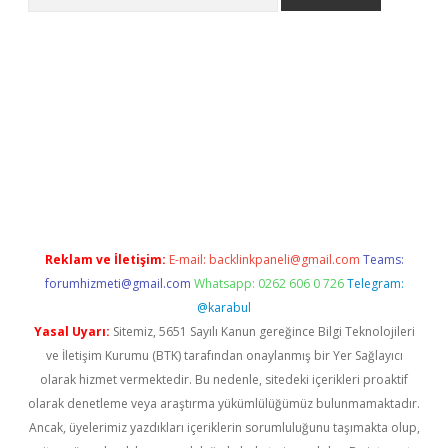
yeni giriş
Betexper giriş adresi güncellendi
betexper.xyz
hilton
Reklam ve İletişim:
E-mail:
backlinkpaneli@gmail.com
Teams:
forumhizmeti@gmail.com
Whatsapp: 0262 606 0 726
Telegram:
@karabul
Yasal Uyarı:
Sitemiz, 5651 Sayılı Kanun gereğince Bilgi Teknolojileri
ve İletişim Kurumu (BTK) tarafından onaylanmış bir Yer Sağlayıcı
olarak hizmet vermektedir. Bu nedenle, sitedeki içerikleri proaktif
olarak denetleme veya araştırma yükümlülüğümüz bulunmamaktadır.
Ancak, üyelerimiz yazdıkları içeriklerin sorumluluğunu taşımakta olup,